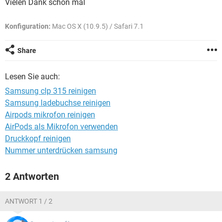
Vielen Dank schon mal
FACEBOOK
HARDWARE
Konfiguration:
Mac OS X (10.9.5) / Safari 7.1
Share
Lesen Sie auch:
Samsung clp 315 reinigen
Samsung ladebuchse reinigen
Airpods mikrofon reinigen
AirPods als Mikrofon verwenden
Druckkopf reinigen
Nummer unterdrücken samsung
2 Antworten
ANTWORT 1 / 2