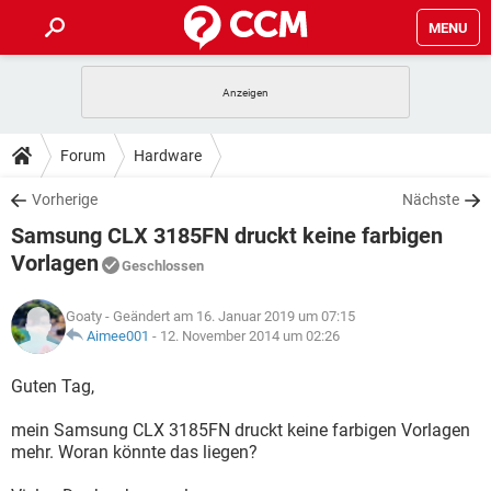
MENU
HOME
SPIELE
STREAMING
TIPPS & TRICKS
Forum
Hardware
ANDROID
IOS
SPIELE
STREAMING
DOWNLOADS
Vorherige
Nächste
WINDOWS 10
INSTAGRAM
ANDROID
IOS
Samsung CLX 3185FN druckt keine farbigen
WHATSAPP
SPIELE
TIKTOK
STREAMING
FORUM
WINDOWS 10
INSTAGRAM
Vorlagen
Geschlossen
FACEBOOK
ANDROID
HARDWARE
IOS
WHATSAPP
SPIELE
TIKTOK
STREAMING
LEXIKON
WINDOWS 10
INSTAGRAM
Goaty
- Geändert am 16. Januar 2019 um 07:15
FACEBOOK
ANDROID
HARDWARE
IOS
Aimee001
-
12. November 2014 um 02:26
WHATSAPP
SPIELE
TIKTOK
STREAMING
WINDOWS 10
INSTAGRAM
Guten Tag,
FACEBOOK
ANDROID
HARDWARE
IOS
WHATSAPP
TIKTOK
WINDOWS 10
INSTAGRAM
mein Samsung CLX 3185FN druckt keine farbigen Vorlagen
FACEBOOK
HARDWARE
mehr. Woran könnte das liegen?
WHATSAPP
TIKTOK