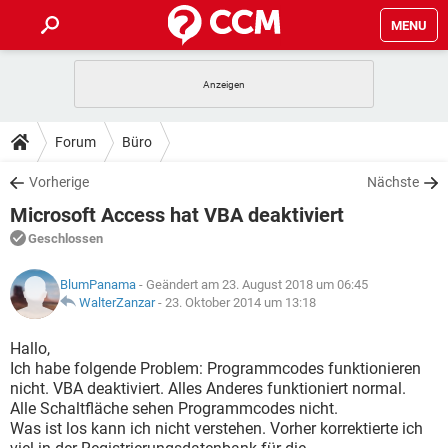
MENU
HOME
SPIELE
STREAMING
TIPPS & TRICKS
Forum
Büro
ANDROID
IOS
SPIELE
STREAMING
DOWNLOADS
Vorherige
Nächste
WINDOWS 10
INSTAGRAM
ANDROID
IOS
Microsoft Access hat VBA deaktiviert
WHATSAPP
SPIELE
TIKTOK
STREAMING
FORUM
WINDOWS 10
INSTAGRAM
Geschlossen
FACEBOOK
ANDROID
HARDWARE
IOS
WHATSAPP
SPIELE
TIKTOK
STREAMING
LEXIKON
WINDOWS 10
BlumPanama
- Geändert am 23. August 2018 um 06:45
INSTAGRAM
FACEBOOK
ANDROID
HARDWARE
IOS
WalterZanzar
-
23. Oktober 2014 um 13:18
WHATSAPP
SPIELE
TIKTOK
STREAMING
WINDOWS 10
INSTAGRAM
Hallo,
FACEBOOK
ANDROID
HARDWARE
IOS
Ich habe folgende Problem: Programmcodes funktionieren
WHATSAPP
TIKTOK
nicht. VBA deaktiviert. Alles Anderes funktioniert normal.
WINDOWS 10
INSTAGRAM
FACEBOOK
HARDWARE
Alle Schaltfläche sehen Programmcodes nicht.
WHATSAPP
TIKTOK
Was ist los kann ich nicht verstehen. Vorher korrektierte ich