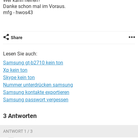
Wer kann helfen?
FACEBOOK
HARDWARE
Danke schon mal im Voraus.
mfg - hwos43
Share
Lesen Sie auch:
Samsung gt-b2710 kein ton
Xp kein ton
Skype kein ton
Nummer unterdrücken samsung
Samsung kontakte exportieren
Samsung passwort vergessen
3 Antworten
ANTWORT 1 / 3