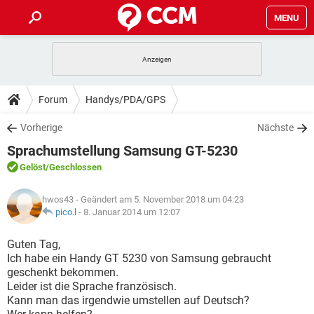
MENU
HOME
SPIELE
STREAMING
TIPPS & TRICKS
Forum
Handys/PDA/GPS
ANDROID
IOS
SPIELE
STREAMING
DOWNLOADS
Vorherige
Nächste
WINDOWS 10
INSTAGRAM
ANDROID
IOS
Sprachumstellung Samsung GT-5230
WHATSAPP
SPIELE
TIKTOK
STREAMING
FORUM
WINDOWS 10
INSTAGRAM
Gelöst
/Geschlossen
FACEBOOK
ANDROID
HARDWARE
IOS
WHATSAPP
SPIELE
TIKTOK
STREAMING
LEXIKON
WINDOWS 10
hwos43
- Geändert am 5. November 2018 um 04:23
INSTAGRAM
FACEBOOK
ANDROID
HARDWARE
IOS
pico.l
-
8. Januar 2014 um 12:07
WHATSAPP
SPIELE
TIKTOK
STREAMING
WINDOWS 10
INSTAGRAM
Guten Tag,
FACEBOOK
ANDROID
HARDWARE
IOS
Ich habe ein Handy GT 5230 von Samsung gebraucht
WHATSAPP
TIKTOK
geschenkt bekommen.
WINDOWS 10
INSTAGRAM
FACEBOOK
HARDWARE
Leider ist die Sprache französisch.
WHATSAPP
TIKTOK
Kann man das irgendwie umstellen auf Deutsch?