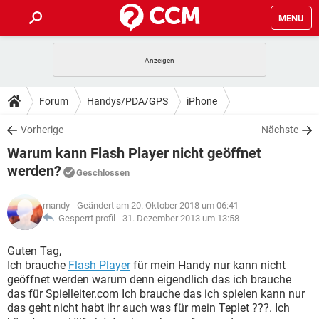
MENU
HOME
SPIELE
STREAMING
TIPPS & TRICKS
Forum
Handys/PDA/GPS
iPhone
ANDROID
IOS
SPIELE
STREAMING
DOWNLOADS
Vorherige
Nächste
WINDOWS 10
INSTAGRAM
ANDROID
IOS
Warum kann Flash Player nicht geöffnet
WHATSAPP
SPIELE
TIKTOK
STREAMING
FORUM
WINDOWS 10
INSTAGRAM
werden?
Geschlossen
FACEBOOK
ANDROID
HARDWARE
IOS
WHATSAPP
SPIELE
TIKTOK
STREAMING
LEXIKON
WINDOWS 10
INSTAGRAM
mandy
- Geändert am 20. Oktober 2018 um 06:41
FACEBOOK
ANDROID
HARDWARE
IOS
Gesperrt profil -
31. Dezember 2013 um 13:58
WHATSAPP
SPIELE
TIKTOK
STREAMING
WINDOWS 10
INSTAGRAM
Guten Tag,
FACEBOOK
ANDROID
HARDWARE
IOS
WHATSAPP
TIKTOK
Ich brauche
Flash Player
für mein Handy nur kann nicht
WINDOWS 10
INSTAGRAM
geöffnet werden warum denn eigendlich das ich brauche
FACEBOOK
HARDWARE
das für Spielleiter.com Ich brauche das ich spielen kann nur
WHATSAPP
TIKTOK
das geht nicht habt ihr auch was für mein Teplet ???. Ich