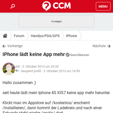
MENU
HOME
SPIELE
STREAMING
TIPPS & TRICKS
Forum
Handys/PDA/GPS
iPhone
ANDROID
IOS
SPIELE
STREAMING
DOWNLOADS
Vorherige
Nächste
WINDOWS 10
INSTAGRAM
ANDROID
IOS
IPhone lädt keine App mehr
WHATSAPP
SPIELE
TIKTOK
STREAMING
Geschlossen
FORUM
WINDOWS 10
INSTAGRAM
FACEBOOK
ANDROID
HARDWARE
IOS
Adi
- 2. Oktober 2013 um 20:20
WHATSAPP
SPIELE
TIKTOK
STREAMING
LEXIKON
Gesperrt profil -
3. Oktober 2013 um 14:59
WINDOWS 10
INSTAGRAM
FACEBOOK
ANDROID
HARDWARE
IOS
WHATSAPP
SPIELE
TIKTOK
STREAMING
Hallo zusammen ;)
WINDOWS 10
INSTAGRAM
FACEBOOK
ANDROID
HARDWARE
IOS
seit heute lädt mein Iphone 4S IOS7 keine app mehr herunter.
WHATSAPP
TIKTOK
WINDOWS 10
INSTAGRAM
FACEBOOK
HARDWARE
Klickt man im Appstore auf /kostenlos/ erscheint
WHATSAPP
TIKTOK
/installieren/, dann kommt der Ladekreis und nach einer
Sekunde steht wieder /gratis/ dort.