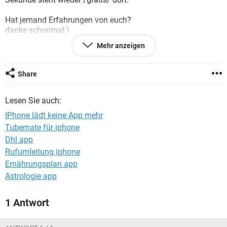
FACEBOOK
HARDWARE
Hat jemand Erfahrungen von euch?
danke schonmal:)
Mehr anzeigen
(PS: neustart bringt nichts :'( )
Share
Lesen Sie auch:
IPhone lädt keine App mehr
Tubemate für iphone
Dhl app
Rufumleitung iphone
Ernährungsplan app
Astrologie app
1 Antwort