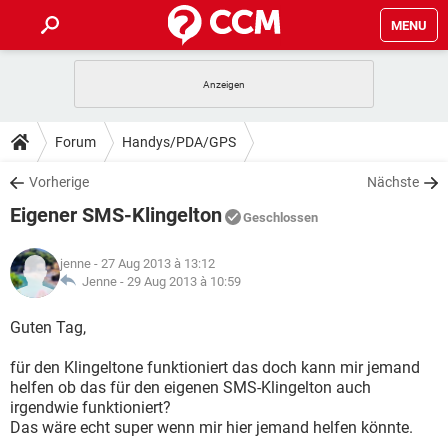
MENU
HOME
SPIELE
STREAMING
TIPPS & TRICKS
Forum
Handys/PDA/GPS
ANDROID
IOS
SPIELE
STREAMING
DOWNLOADS
Vorherige
Nächste
WINDOWS 10
INSTAGRAM
ANDROID
IOS
Eigener SMS-Klingelton
WHATSAPP
SPIELE
TIKTOK
STREAMING
Geschlossen
FORUM
WINDOWS 10
INSTAGRAM
FACEBOOK
ANDROID
HARDWARE
IOS
jenne
- 27 Aug 2013 à 13:12
WHATSAPP
SPIELE
TIKTOK
STREAMING
LEXIKON
Jenne -
29 Aug 2013 à 10:59
WINDOWS 10
INSTAGRAM
FACEBOOK
ANDROID
HARDWARE
IOS
WHATSAPP
SPIELE
TIKTOK
STREAMING
Guten Tag,
WINDOWS 10
INSTAGRAM
FACEBOOK
ANDROID
HARDWARE
IOS
für den Klingeltone funktioniert das doch kann mir jemand
WHATSAPP
TIKTOK
helfen ob das für den eigenen SMS-Klingelton auch
WINDOWS 10
INSTAGRAM
FACEBOOK
HARDWARE
irgendwie funktioniert?
WHATSAPP
TIKTOK
Das wäre echt super wenn mir hier jemand helfen könnte.