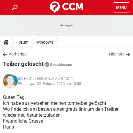
MENU
HOME
SPIELE
STREAMING
TIPPS & TRICKS
Forum
Windows
ANDROID
IOS
SPIELE
STREAMING
DOWNLOADS
Vorherige
Nächste
WINDOWS 10
INSTAGRAM
ANDROID
IOS
Teiber gelöscht
WHATSAPP
SPIELE
TIKTOK
STREAMING
Geschlossen
FORUM
WINDOWS 10
INSTAGRAM
FACEBOOK
ANDROID
HARDWARE
IOS
alice
- 21. Februar 2010 um 12:11
WHATSAPP
SPIELE
TIKTOK
STREAMING
LEXIKON
Largo -
22. Februar 2010 um 10:58
WINDOWS 10
INSTAGRAM
FACEBOOK
ANDROID
HARDWARE
IOS
WHATSAPP
SPIELE
TIKTOK
STREAMING
Guten Tag,
WINDOWS 10
INSTAGRAM
ich habe aus versehen meinen tontreiber gelöscht.
FACEBOOK
ANDROID
HARDWARE
IOS
Wo finde ich am besten einen gratis link um den Treiber
WHATSAPP
TIKTOK
wieder neu herunterzuladen.
WINDOWS 10
INSTAGRAM
FACEBOOK
HARDWARE
Freundliche Grüsse
WHATSAPP
TIKTOK
Hans