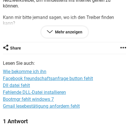
Netzwerktreiber, um mindestens ins Internet gehen zu
FACEBOOK
HARDWARE
können.
Kann mir bitte jemand sagen, wo ich den Treiber finden
kann?
Mehr anzeigen
Acer Aspire 5741 Windows 7 Pro
MfG
Share
Lesen Sie auch:
Wie bekomme ich ihn
Facebook freundschaftsanfrage button fehlt
Dll datei fehlt
Fehlende DLL-Datei installieren
Bootmgr fehlt windows 7
Gmail lesebestätigung anfordern fehlt
1 Antwort