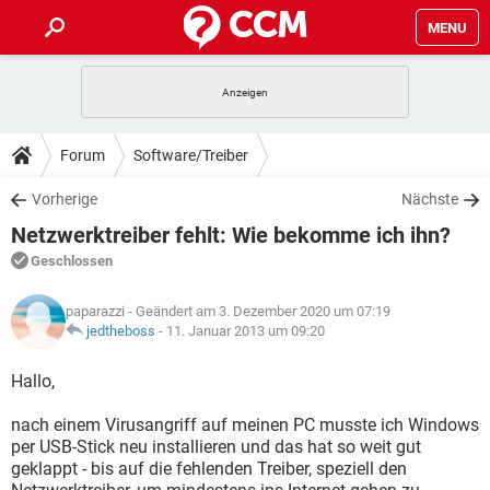
MENU
HOME
SPIELE
STREAMING
TIPPS & TRICKS
Forum
Software/Treiber
ANDROID
IOS
SPIELE
STREAMING
DOWNLOADS
Vorherige
Nächste
WINDOWS 10
INSTAGRAM
ANDROID
IOS
Netzwerktreiber fehlt: Wie bekomme ich ihn?
WHATSAPP
SPIELE
TIKTOK
STREAMING
FORUM
WINDOWS 10
INSTAGRAM
Geschlossen
FACEBOOK
ANDROID
HARDWARE
IOS
WHATSAPP
SPIELE
TIKTOK
STREAMING
LEXIKON
WINDOWS 10
paparazzi
- Geändert am 3. Dezember 2020 um 07:19
INSTAGRAM
FACEBOOK
ANDROID
HARDWARE
IOS
jedtheboss
-
11. Januar 2013 um 09:20
WHATSAPP
SPIELE
TIKTOK
STREAMING
WINDOWS 10
INSTAGRAM
Hallo,
FACEBOOK
ANDROID
HARDWARE
IOS
WHATSAPP
TIKTOK
nach einem Virusangriff auf meinen PC musste ich Windows
WINDOWS 10
INSTAGRAM
FACEBOOK
HARDWARE
per USB-Stick neu installieren und das hat so weit gut
WHATSAPP
TIKTOK
geklappt - bis auf die fehlenden Treiber, speziell den