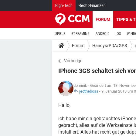
High-Tech
Recht-Finanzen
FORUM
TIPPS & 
SPIELE
STREAMING
ANDROID
IOS
WIND
Forum
Handys/PDA/GPS
Vorherige
IPhone 3GS schaltet sich von
dominik
- Geändert am 13. Novembe
jedtheboss
-
9. Januar 2013 um 0
Hallo,
ich habe mir ein gebrauchtes iPhon
gebracht, alles auf die Werkseinste
installiert. Alles hat recht gut gekl