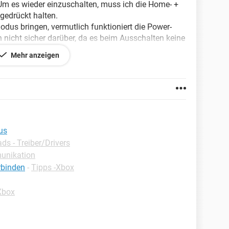
. Um es wieder einzuschalten, muss ich die Home- +
gedrückt halten.
odus bringen, vermutlich funktioniert die Power-
ch nicht sicher darüber, da es beim Ausschalten keine
Mehr anzeigen
auch nicht, woran es liegen könnte.
us
s - Treiber/Drivers
unikation
rbinden
-
Tipps -Xbox
Xbox