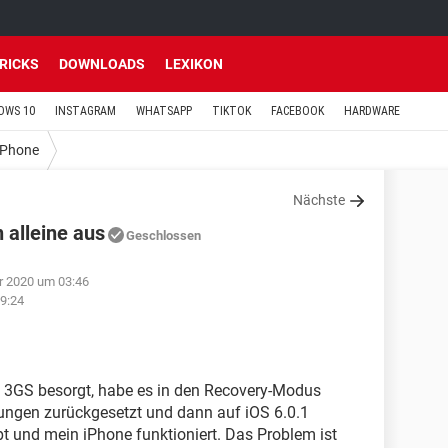
TRICKS
DOWNLOADS
LEXIKON
OWS 10
INSTAGRAM
WHATSAPP
TIKTOK
FACEBOOK
HARDWARE
iPhone
Nächste
 alleine aus
Geschlossen
r 2020 um 03:46
9:24
e 3GS besorgt, habe es in den Recovery-Modus
llungen zurückgesetzt und dann auf iOS 6.0.1
appt und mein iPhone funktioniert. Das Problem ist