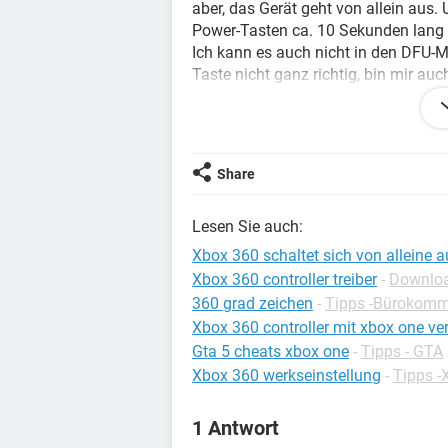
aber, das Gerät geht von allein aus
Power-Tasten ca. 10 Sekunden lang 
Ich kann es auch nicht in den DFU-M
Taste nicht ganz richtig, bin mir au
Probleme bereitet.
Ich weiß nicht mehr weiter und weiß 
Hat jemand von euch eine Idee?
Share
Vielen Dank
Lesen Sie auch:
Xbox 360 schaltet sich von alleine a
Xbox 360 controller treiber
-
Download
360 grad zeichen
-
Tipps -Bürokomm
Xbox 360 controller mit xbox one ve
Gta 5 cheats xbox one
-
Tipps - GTA
Xbox 360 werkseinstellung
-
Tipps -
1 Antwort