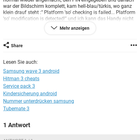
FACEBOOK
HARDWARE
war der Bildschirm komplett, kam hell-blau/türkis, wo ganz
klein drauf steht :" Platform 'so' checking is failed... Platform
'so' modification is detected!" und ich kann das Handy nicht
mehr ausmachen oder irgendwelche Knöpfe bedienen. Nach
Mehr anzeigen
ca. 1 Minute fährt es sich dann von selbst runter und wieder
hoch.
Ich habe schon die Speicherkarte und den Akku
Share
rausgenommen und es dann wieder angemacht - vergeblich.
Ich kenne mich nicht so gut aus mit Smartphones und
Lesen Sie auch:
deswegen bitte ich um Hilfe. Vielleicht hat hier jemand das
gleiche Problem :)
Samsung wave 3 android
Ich bitte um Hilfe!
Hitman 3 cheats
LG :)
Service pack 3
Kindersicherung android
Nummer unterdrücken samsung
Tubemate 3
1 Antwort