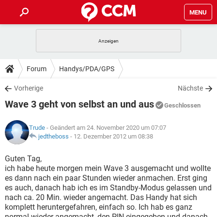
MENU
HOME
SPIELE
STREAMING
TIPPS & TRICKS
Forum
Handys/PDA/GPS
ANDROID
IOS
SPIELE
STREAMING
DOWNLOADS
Vorherige
Nächste
WINDOWS 10
INSTAGRAM
ANDROID
IOS
Wave 3 geht von selbst an und aus
WHATSAPP
SPIELE
TIKTOK
STREAMING
Geschlossen
FORUM
WINDOWS 10
INSTAGRAM
FACEBOOK
ANDROID
HARDWARE
IOS
Trude
- Geändert am 24. November 2020 um 07:07
WHATSAPP
SPIELE
TIKTOK
STREAMING
LEXIKON
jedtheboss
-
12. Dezember 2012 um 08:38
WINDOWS 10
INSTAGRAM
FACEBOOK
ANDROID
HARDWARE
IOS
WHATSAPP
SPIELE
TIKTOK
STREAMING
Guten Tag,
WINDOWS 10
INSTAGRAM
ich habe heute morgen mein Wave 3 ausgemacht und wollte
FACEBOOK
ANDROID
HARDWARE
IOS
es dann nach ein paar Stunden wieder anmachen. Erst ging
WHATSAPP
TIKTOK
es auch, danach hab ich es im Standby-Modus gelassen und
WINDOWS 10
INSTAGRAM
FACEBOOK
HARDWARE
nach ca. 20 Min. wieder angemacht. Das Handy hat sich
WHATSAPP
TIKTOK
komplett heruntergefahren, einfach so. Ich hab es ganz
normal wieder angemacht, den PIN eingegeben und danach