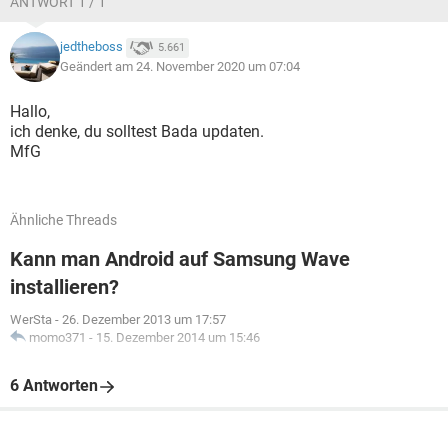
ANTWORT 1 / 1
jedtheboss
5.661
Geändert am 24. November 2020 um 07:04
Hallo,
ich denke, du solltest Bada updaten.
MfG
Ähnliche Threads
Kann man Android auf Samsung Wave
installieren?
WerSta
-
26. Dezember 2013 um 17:57
momo371
-
15. Dezember 2014 um 15:46
6 Antworten