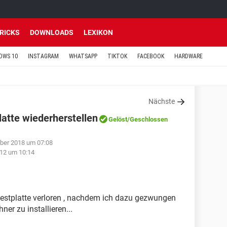
TRICKS
DOWNLOADS
LEXIKON
OWS 10
INSTAGRAM
WHATSAPP
TIKTOK
FACEBOOK
HARDWARE
Nächste
latte wiederherstellen
Gelöst
/Geschlossen
ber 2018 um 07:08
12 um 10:14
estplatte verloren , nachdem ich dazu gezwungen
er zu installieren...