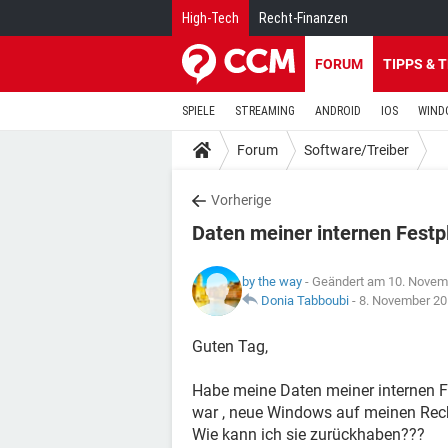
High-Tech
Recht-Finanzen
FORUM
TIPPS & 
SPIELE
STREAMING
ANDROID
IOS
WIND
Forum
Software/Treiber
Vorherige
Daten meiner internen Festp
by the way
- Geändert am 10. Novem
Donia Tabboubi
-
8. November 20
Guten Tag,
Habe meine Daten meiner internen F
war , neue Windows auf meinen Rechn
Wie kann ich sie zurückhaben???