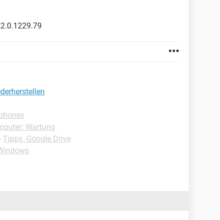
22.0.1229.79
derherstellen
tphones
mputer: Wartung
-
Tipps -Google Drive
-Windows