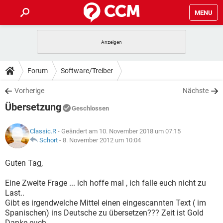
MENU
HOME
SPIELE
STREAMING
TIPPS & TRICKS
Forum
Software/Treiber
ANDROID
IOS
SPIELE
STREAMING
DOWNLOADS
Vorherige
Nächste
WINDOWS 10
INSTAGRAM
ANDROID
IOS
Übersetzung
WHATSAPP
SPIELE
TIKTOK
STREAMING
Geschlossen
FORUM
WINDOWS 10
INSTAGRAM
FACEBOOK
ANDROID
HARDWARE
IOS
Classic.R
- Geändert am 10. November 2018 um 07:15
WHATSAPP
SPIELE
TIKTOK
STREAMING
LEXIKON
Schort
-
8. November 2012 um 10:04
WINDOWS 10
INSTAGRAM
FACEBOOK
ANDROID
HARDWARE
IOS
WHATSAPP
SPIELE
TIKTOK
STREAMING
Guten Tag,
WINDOWS 10
INSTAGRAM
FACEBOOK
ANDROID
HARDWARE
IOS
Eine Zweite Frage ... ich hoffe mal , ich falle euch nicht zu
WHATSAPP
TIKTOK
Last..
WINDOWS 10
INSTAGRAM
FACEBOOK
HARDWARE
Gibt es irgendwelche Mittel einen eingescannten Text ( im
WHATSAPP
TIKTOK
Spanischen) ins Deutsche zu übersetzen??? Zeit ist Gold
Danke euch