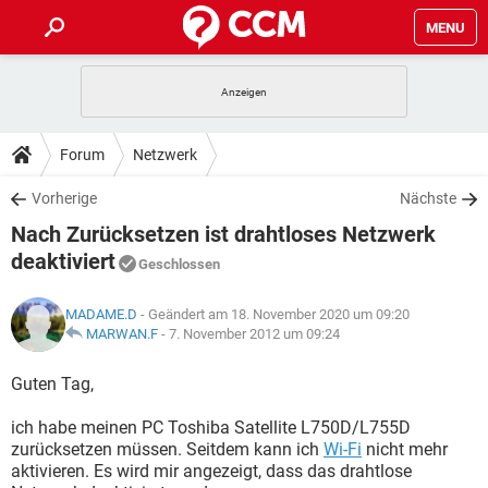
MENU
HOME
SPIELE
STREAMING
TIPPS & TRICKS
Forum
Netzwerk
ANDROID
IOS
SPIELE
STREAMING
DOWNLOADS
Vorherige
Nächste
WINDOWS 10
INSTAGRAM
ANDROID
IOS
Nach Zurücksetzen ist drahtloses Netzwerk
WHATSAPP
SPIELE
TIKTOK
STREAMING
FORUM
WINDOWS 10
INSTAGRAM
deaktiviert
Geschlossen
FACEBOOK
ANDROID
HARDWARE
IOS
WHATSAPP
SPIELE
TIKTOK
STREAMING
LEXIKON
WINDOWS 10
INSTAGRAM
MADAME.D
- Geändert am 18. November 2020 um 09:20
FACEBOOK
ANDROID
HARDWARE
IOS
MARWAN.F
-
7. November 2012 um 09:24
WHATSAPP
SPIELE
TIKTOK
STREAMING
WINDOWS 10
INSTAGRAM
Guten Tag,
FACEBOOK
ANDROID
HARDWARE
IOS
WHATSAPP
TIKTOK
WINDOWS 10
INSTAGRAM
ich habe meinen PC Toshiba Satellite L750D/L755D
FACEBOOK
HARDWARE
zurücksetzen müssen. Seitdem kann ich
Wi-Fi
nicht mehr
WHATSAPP
TIKTOK
aktivieren. Es wird mir angezeigt, dass das drahtlose