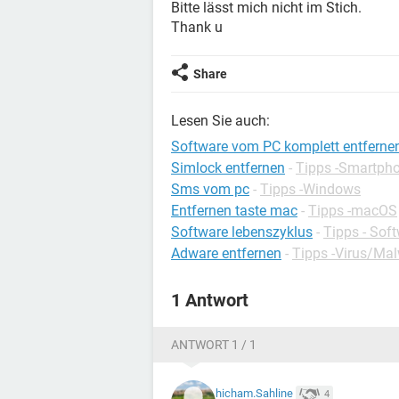
Bitte lässt mich nicht im Stich.
Thank u
Share
Lesen Sie auch:
Software vom PC komplett entferne
Simlock entfernen
-
Tipps -Smartph
Sms vom pc
-
Tipps -Windows
Entfernen taste mac
-
Tipps -macOS
Software lebenszyklus
-
Tipps - Sof
Adware entfernen
-
Tipps -Virus/Ma
1 Antwort
ANTWORT 1 / 1
hicham.Sahline
4