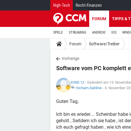
High-Tech
Recht-Finanzen
FORUM
TIPPS & 
SPIELE
STREAMING
ANDROID
IOS
WIND
Forum
Software/Treiber
Vorherige
Software vom PC komplett e
KIND.12
- Geändert am 13. Novembe
hicham.Sahline
-
6. November 20
Guten Tag,
Ich bin es wieder.... Scheinbar hab
geholt...Seitdem ich sie habe , ist 
ich euch gefragt haben , wie ich ei