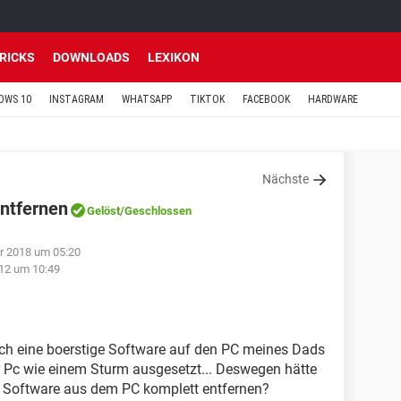
TRICKS
DOWNLOADS
LEXIKON
OWS 10
INSTAGRAM
WHATSAPP
TIKTOK
FACEBOOK
HARDWARE
Nächste
ntfernen
Gelöst
/Geschlossen
r 2018 um 05:20
12 um 10:49
e ich eine boerstige Software auf den PC meines Dads
der Pc wie einem Sturm ausgesetzt... Deswegen hätte
ne Software aus dem PC komplett entfernen?