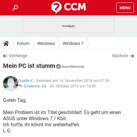
MENU
HOME
SPIELE
STREAMING
TIPPS & TRICKS
Forum
Windows
Windows 7
ANDROID
IOS
SPIELE
STREAMING
DOWNLOADS
Vorherige
Nächste
WINDOWS 10
INSTAGRAM
ANDROID
IOS
Mein PC ist stumm
WHATSAPP
SPIELE
TIKTOK
STREAMING
Geschlossen
FORUM
WINDOWS 10
INSTAGRAM
FACEBOOK
ANDROID
HARDWARE
IOS
Quelle.K
- Geändert am 16. November 2018 um 07:39
WHATSAPP
SPIELE
TIKTOK
STREAMING
LEXIKON
Evidence. DE
-
30. Oktober 2012 um 10:50
WINDOWS 10
INSTAGRAM
FACEBOOK
ANDROID
HARDWARE
IOS
WHATSAPP
SPIELE
TIKTOK
STREAMING
Guten Tag,
WINDOWS 10
INSTAGRAM
FACEBOOK
ANDROID
HARDWARE
IOS
Mein Problem ist im Titel geschildert. Es geht um einen
WHATSAPP
TIKTOK
ASUS unter Windows 7 / Kbit.
WINDOWS 10
INSTAGRAM
FACEBOOK
HARDWARE
Ich hoffe, ihr könnt mir weiterhelfen.
WHATSAPP
TIKTOK
L.G