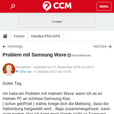
MENU
HOME
SPIELE
STREAMING
TIPPS & TRICKS
Forum
Handys/PDA/GPS
ANDROID
IOS
SPIELE
STREAMING
DOWNLOADS
Vorherige
Nächste
WINDOWS 10
INSTAGRAM
ANDROID
IOS
Problem mit Samsung Wave
WHATSAPP
SPIELE
TIKTOK
STREAMING
Geschlossen
FORUM
WINDOWS 10
INSTAGRAM
FACEBOOK
ANDROID
HARDWARE
IOS
Snoopnem
- Geändert am 21. November 2018 um 04:27
WHATSAPP
SPIELE
TIKTOK
STREAMING
LEXIKON
Elfe van
-
4. Oktober 2012 um 10:39
WINDOWS 10
INSTAGRAM
FACEBOOK
ANDROID
HARDWARE
IOS
WHATSAPP
SPIELE
TIKTOK
STREAMING
Guten Tag,
WINDOWS 10
INSTAGRAM
FACEBOOK
ANDROID
HARDWARE
IOS
ich habe ein Problem mit meinem Wave: wenn ich es an
WHATSAPP
TIKTOK
meinen PC an schlisse Samsung Kies
WINDOWS 10
INSTAGRAM
FACEBOOK
HARDWARE
( schon geöffnet ) wähle, kriege dich die Meldung , dass die
WHATSAPP
TIKTOK
Verbindung hergestellt wird ...Naja zusammengefasst , kann
ewig warten aber ich kann mein Handy nicht an Samsung