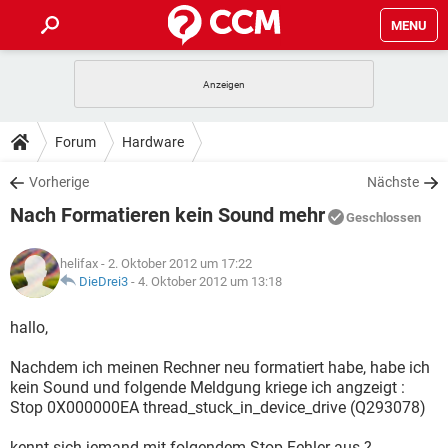
MENU
HOME
SPIELE
STREAMING
TIPPS & TRICKS
Forum
Hardware
ANDROID
IOS
SPIELE
STREAMING
DOWNLOADS
Vorherige
Nächste
WINDOWS 10
INSTAGRAM
ANDROID
IOS
Nach Formatieren kein Sound mehr
WHATSAPP
SPIELE
TIKTOK
STREAMING
Geschlossen
FORUM
WINDOWS 10
INSTAGRAM
FACEBOOK
ANDROID
HARDWARE
IOS
helifax
- 2. Oktober 2012 um 17:22
WHATSAPP
SPIELE
TIKTOK
STREAMING
LEXIKON
DieDrei3
-
4. Oktober 2012 um 13:18
WINDOWS 10
INSTAGRAM
FACEBOOK
ANDROID
HARDWARE
IOS
WHATSAPP
SPIELE
TIKTOK
STREAMING
hallo,
WINDOWS 10
INSTAGRAM
FACEBOOK
ANDROID
HARDWARE
IOS
Nachdem ich meinen Rechner neu formatiert habe, habe ich
WHATSAPP
TIKTOK
kein Sound und folgende Meldgung kriege ich angzeigt :
WINDOWS 10
INSTAGRAM
FACEBOOK
HARDWARE
Stop 0X000000EA thread_stuck_in_device_drive (Q293078)
WHATSAPP
TIKTOK
kennt sich jemand mit folgendem Stop Fehler aus ?