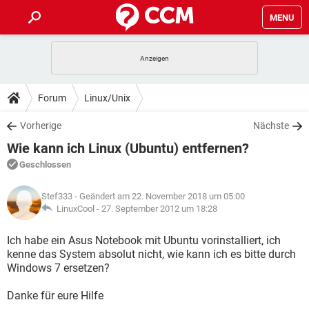
MENU
HOME
SPIELE
STREAMING
TIPPS & TRICKS
Forum
Linux/Unix
ANDROID
IOS
SPIELE
STREAMING
DOWNLOADS
Vorherige
Nächste
WINDOWS 10
INSTAGRAM
ANDROID
IOS
Wie kann ich Linux (Ubuntu) entfernen?
WHATSAPP
SPIELE
TIKTOK
STREAMING
FORUM
WINDOWS 10
INSTAGRAM
Geschlossen
FACEBOOK
ANDROID
HARDWARE
IOS
WHATSAPP
SPIELE
TIKTOK
STREAMING
LEXIKON
WINDOWS 10
Stef333
- Geändert am 22. November 2018 um 05:00
INSTAGRAM
FACEBOOK
ANDROID
HARDWARE
IOS
LinuxCool -
27. September 2012 um 18:28
WHATSAPP
SPIELE
TIKTOK
STREAMING
WINDOWS 10
INSTAGRAM
Ich habe ein Asus Notebook mit Ubuntu vorinstalliert, ich
FACEBOOK
ANDROID
HARDWARE
IOS
kenne das System absolut nicht, wie kann ich es bitte durch
WHATSAPP
TIKTOK
Windows 7 ersetzen?
WINDOWS 10
INSTAGRAM
FACEBOOK
HARDWARE
WHATSAPP
TIKTOK
Danke für eure Hilfe