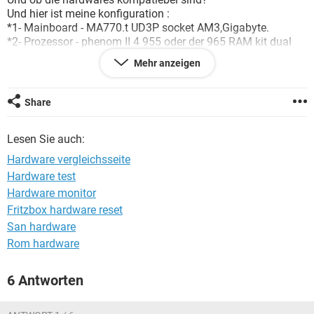
FACEBOOK
HARDWARE
Und hier ist meine konfiguration :
*1- Mainboard - MA770.t UD3P socket AM3,Gigabyte.
*2- Prozessor - phenom II 4 955 oder der 965 RAM kit dual
channel DDR3 2x2Gb PC3 10666.
Mehr anzeigen
*3- Netzwerk - Sliverpower SP.SS 500 500 Watts.
*4- Grafikkarte - HD 5770 1 Gb ATI oder HD 4890 von
Sapphire.
Share
Und fals etwas fehlt hätte ich gerne tipps.
Danke am voraus.
Lesen Sie auch:
Hardware vergleichsseite
Hardware test
Hardware monitor
Fritzbox hardware reset
San hardware
Rom hardware
6 Antworten