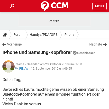
MENU
HOME
SPIELE
STREAMING
TIPPS & TRICKS
Forum
Handys/PDA/GPS
iPhone
ANDROID
IOS
SPIELE
STREAMING
DOWNLOADS
Vorherige
Nächste
WINDOWS 10
INSTAGRAM
ANDROID
IOS
IPhone und Samsung-Kopfhörer
WHATSAPP
SPIELE
TIKTOK
STREAMING
Geschlossen
FORUM
WINDOWS 10
INSTAGRAM
FACEBOOK
ANDROID
HARDWARE
IOS
Pearce
- Geändert am 23. Oktober 2018 um 05:58
WHATSAPP
SPIELE
TIKTOK
STREAMING
LEXIKON
RE.VW
-
12. September 2012 um 09:55
WINDOWS 10
INSTAGRAM
FACEBOOK
ANDROID
HARDWARE
IOS
WHATSAPP
SPIELE
TIKTOK
STREAMING
Guten Tag,
WINDOWS 10
INSTAGRAM
FACEBOOK
ANDROID
HARDWARE
IOS
Bevor ich es kaufe, möchte gerne wissen ob einer Samsung
WHATSAPP
TIKTOK
Bluetooth-Kopfhörer auf einem iPhone4 funktioniert oder
WINDOWS 10
INSTAGRAM
FACEBOOK
HARDWARE
nicht!!
WHATSAPP
TIKTOK
Vielen Dank im voraus.