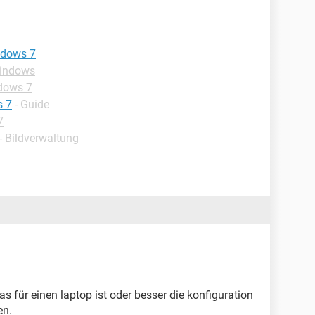
indows 7
Windows
dows 7
s 7
- Guide
7
 Bildverwaltung
as für einen laptop ist oder besser die konfiguration
en.