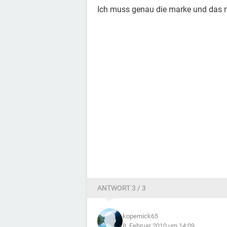
Ich muss genau die marke und das mo
ANTWORT 3 / 3
kopernick65
8. Februar 2010 um 14:09