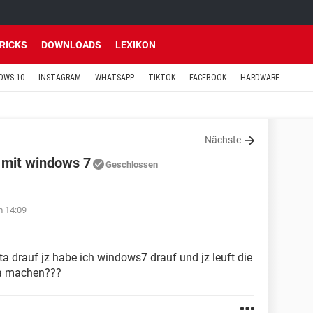
TRICKS
DOWNLOADS
LEXIKON
OWS 10
INSTAGRAM
WHATSAPP
TIKTOK
FACEBOOK
HARDWARE
Nächste
t mit windows 7
Geschlossen
m 14:09
a drauf jz habe ich windows7 drauf und jz leuft die
a machen???