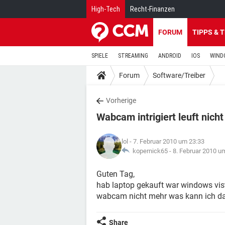
High-Tech
Recht-Finanzen
FORUM
TIPPS & 
SPIELE
STREAMING
ANDROID
IOS
WIND
Forum
Software/Treiber
Vorherige
Wabcam intrigiert leuft nich
lol
- 7. Februar 2010 um 23:33
kopernick65 -
8. Februar 2010 u
Guten Tag,
hab laptop gekauft war windows vist
wabcam nicht mehr was kann ich d
Share