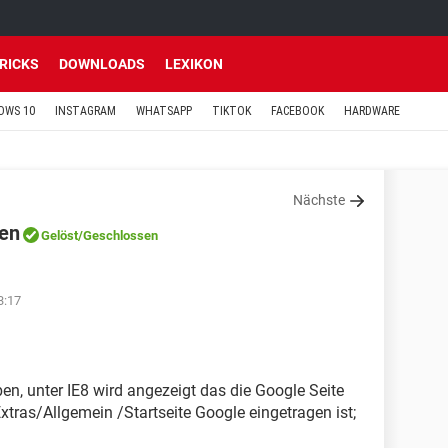
TRICKS
DOWNLOADS
LEXIKON
OWS 10
INSTAGRAM
WHATSAPP
TIKTOK
FACEBOOK
HARDWARE
Nächste
gen
Gelöst
/Geschlossen
3:17
en, unter IE8 wird angezeigt das die Google Seite
xtras/Allgemein /Startseite Google eingetragen ist;