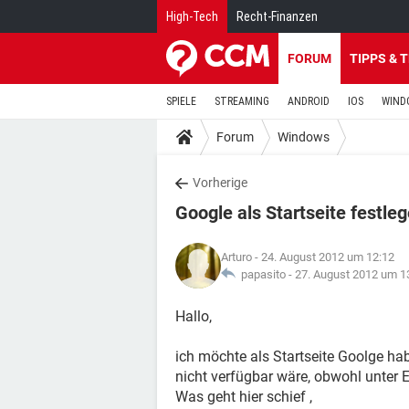
High-Tech
Recht-Finanzen
FORUM
TIPPS & 
SPIELE
STREAMING
ANDROID
IOS
WIND
Forum
Windows
Vorherige
Google als Startseite festle
Arturo
- 24. August 2012 um 12:12
papasito -
27. August 2012 um 1
Hallo,
ich möchte als Startseite Goolge hab
nicht verfügbar wäre, obwohl unter E
Was geht hier schief ,