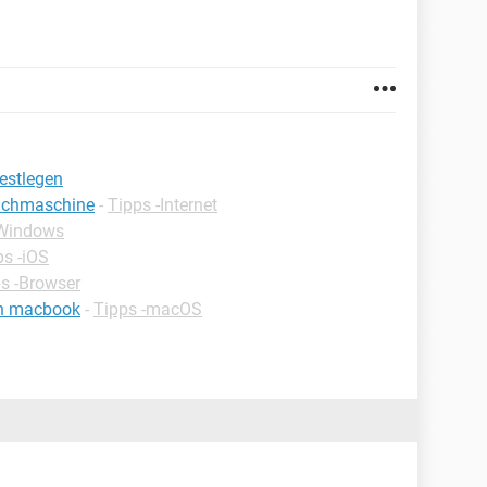
estlegen
uchmaschine
-
Tipps -Internet
-Windows
ps -iOS
s -Browser
en macbook
-
Tipps -macOS