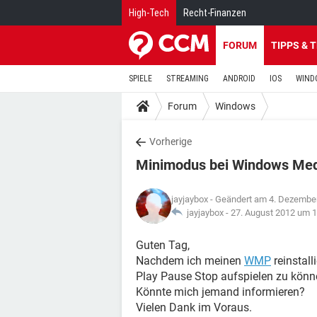
High-Tech
Recht-Finanzen
FORUM
TIPPS & 
SPIELE
STREAMING
ANDROID
IOS
WIND
Forum
Windows
Vorherige
Minimodus bei Windows Med
jayjaybox
- Geändert am 4. Dezembe
jayjaybox -
27. August 2012 um 1
Guten Tag,
Nachdem ich meinen
WMP
reinstall
Play Pause Stop aufspielen zu könn
Könnte mich jemand informieren?
Vielen Dank im Voraus.