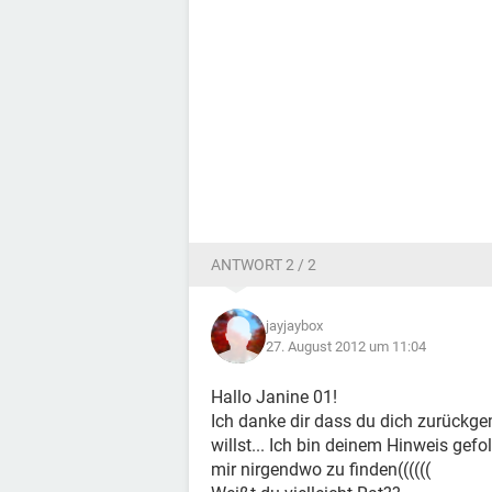
ANTWORT 2 / 2
jayjaybox
27. August 2012 um 11:04
Hallo Janine 01!
Ich danke dir dass du dich zurückge
willst... Ich bin deinem Hinweis gefo
mir nirgendwo zu finden((((((