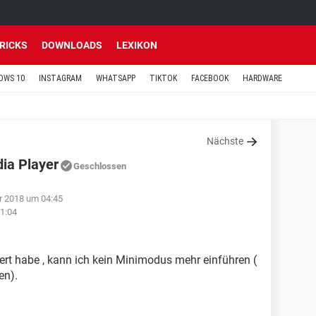
TRICKS
DOWNLOADS
LEXIKON
OWS 10
INSTAGRAM
WHATSAPP
TIKTOK
FACEBOOK
HARDWARE
Nächste
ia Player
Geschlossen
r 2018 um 04:45
1:04
iert habe , kann ich kein Minimodus mehr einführen (
en).