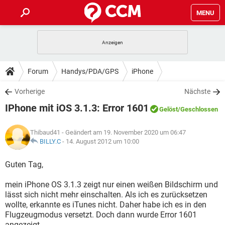
MENU
HOME
SPIELE
STREAMING
TIPPS & TRICKS
Forum
Handys/PDA/GPS
iPhone
ANDROID
IOS
SPIELE
STREAMING
DOWNLOADS
Vorherige
Nächste
WINDOWS 10
INSTAGRAM
ANDROID
IOS
IPhone mit iOS 3.1.3: Error 1601
WHATSAPP
SPIELE
TIKTOK
STREAMING
Gelöst
/Geschlossen
FORUM
WINDOWS 10
INSTAGRAM
FACEBOOK
ANDROID
HARDWARE
IOS
Thibaud41
- Geändert am 19. November 2020 um 06:47
WHATSAPP
SPIELE
TIKTOK
STREAMING
LEXIKON
BILLY.C
-
14. August 2012 um 10:00
WINDOWS 10
INSTAGRAM
FACEBOOK
ANDROID
HARDWARE
IOS
WHATSAPP
SPIELE
TIKTOK
STREAMING
Guten Tag,
WINDOWS 10
INSTAGRAM
FACEBOOK
ANDROID
HARDWARE
IOS
mein iPhone OS 3.1.3 zeigt nur einen weißen Bildschirm und
WHATSAPP
TIKTOK
lässt sich nicht mehr einschalten. Als ich es zurücksetzen
WINDOWS 10
INSTAGRAM
FACEBOOK
HARDWARE
wollte, erkannte es iTunes nicht. Daher habe ich es in den
WHATSAPP
TIKTOK
Flugzeugmodus versetzt. Doch dann wurde Error 1601
angezeigt.