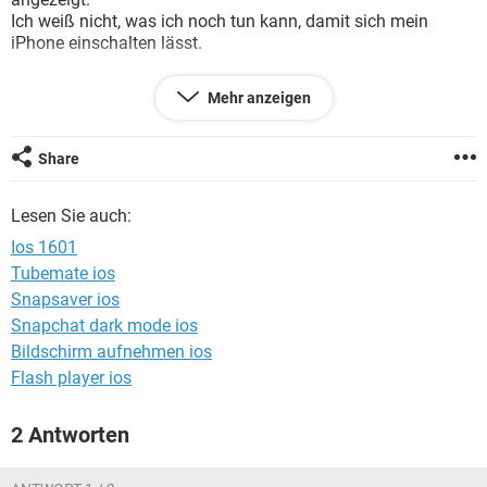
FACEBOOK
HARDWARE
Ich weiß nicht, was ich noch tun kann, damit sich mein
iPhone einschalten lässt.
Weiß jemand Rat?
Mehr anzeigen
Vielen Dank im Voraus
LG
Share
Lesen Sie auch:
Ios 1601
Tubemate ios
Snapsaver ios
Snapchat dark mode ios
Bildschirm aufnehmen ios
Flash player ios
2 Antworten