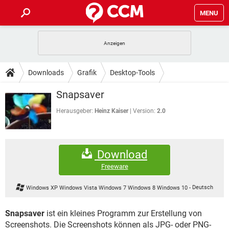
MENU
HOME
SPIELE
STREAMING
TIPPS & TRICKS
Downloads
Grafik
Desktop-Tools
ANDROID
IOS
SPIELE
STREAMING
DOWNLOADS
Snapsaver
Bildschirmaufnahme
WINDOWS 10
INSTAGRAM
ANDROID
IOS
WHATSAPP
SPIELE
TIKTOK
STREAMING
Herausgeber:
Heinz Kaiser
Version:
2.0
FORUM
WINDOWS 10
INSTAGRAM
FACEBOOK
ANDROID
HARDWARE
IOS
WHATSAPP
SPIELE
TIKTOK
STREAMING
LEXIKON
WINDOWS 10
INSTAGRAM
Download
FACEBOOK
ANDROID
HARDWARE
IOS
WHATSAPP
SPIELE
TIKTOK
STREAMING
Freeware
WINDOWS 10
INSTAGRAM
FACEBOOK
ANDROID
HARDWARE
IOS
Windows XP Windows Vista Windows 7 Windows 8 Windows 10
-
Deutsch
WHATSAPP
TIKTOK
WINDOWS 10
INSTAGRAM
FACEBOOK
HARDWARE
Snapsaver
ist ein kleines Programm zur Erstellung von
WHATSAPP
TIKTOK
Screenshots. Die Screenshots können als JPG- oder PNG-