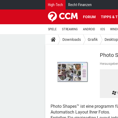
High-Tech
Recht-Finanzen
FORUM
TIPPS & 
SPIELE
STREAMING
ANDROID
IOS
WIND
Downloads
Grafik
Desktop
Photo 
Herausgeber
Photo Shapes™ ist eine programm für
Automatisch Layout Ihrer Fotos.
Erstellen Sie einzigartige Layout jede