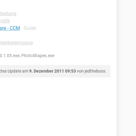
rbeitung
rafik
are - CCM
- Guide
tenbereinigung
.1.05.exe, PhotoShapes.exe
ztes Update am
9. Dezember 2011 09:53
von
jedtheboss
.