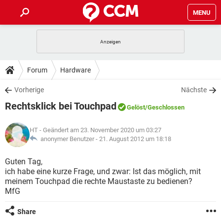
MENU
HOME
SPIELE
STREAMING
TIPPS & TRICKS
Forum
Hardware
ANDROID
IOS
SPIELE
STREAMING
DOWNLOADS
Vorherige
Nächste
WINDOWS 10
INSTAGRAM
ANDROID
IOS
Rechtsklick bei Touchpad
WHATSAPP
SPIELE
TIKTOK
STREAMING
Gelöst
/Geschlossen
FORUM
WINDOWS 10
INSTAGRAM
FACEBOOK
ANDROID
HARDWARE
IOS
HT
- Geändert am 23. November 2020 um 03:27
WHATSAPP
SPIELE
TIKTOK
STREAMING
LEXIKON
anonymer Benutzer -
21. August 2012 um 18:18
WINDOWS 10
INSTAGRAM
FACEBOOK
ANDROID
HARDWARE
IOS
WHATSAPP
SPIELE
TIKTOK
STREAMING
Guten Tag,
WINDOWS 10
INSTAGRAM
ich habe eine kurze Frage, und zwar: Ist das möglich, mit
FACEBOOK
ANDROID
HARDWARE
IOS
meinem Touchpad die rechte Maustaste zu bedienen?
WHATSAPP
TIKTOK
MfG
WINDOWS 10
INSTAGRAM
FACEBOOK
HARDWARE
WHATSAPP
TIKTOK
Share