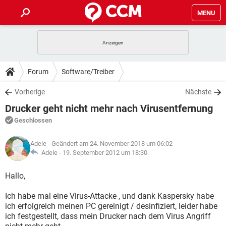
MENU
HOME
SPIELE
STREAMING
TIPPS & TRICKS
Forum
Software/Treiber
ANDROID
IOS
SPIELE
STREAMING
DOWNLOADS
Vorherige
Nächste
WINDOWS 10
INSTAGRAM
ANDROID
IOS
Drucker geht nicht mehr nach Virusentfernung
WHATSAPP
SPIELE
TIKTOK
STREAMING
FORUM
WINDOWS 10
INSTAGRAM
Geschlossen
FACEBOOK
ANDROID
HARDWARE
IOS
WHATSAPP
SPIELE
TIKTOK
STREAMING
LEXIKON
WINDOWS 10
Adele
- Geändert am 24. November 2018 um 06:02
INSTAGRAM
FACEBOOK
ANDROID
HARDWARE
IOS
Adele -
19. September 2012 um 18:30
WHATSAPP
SPIELE
TIKTOK
STREAMING
WINDOWS 10
INSTAGRAM
Hallo,
FACEBOOK
ANDROID
HARDWARE
IOS
WHATSAPP
TIKTOK
Ich habe mal eine Virus-Attacke , und dank Kaspersky habe
WINDOWS 10
INSTAGRAM
FACEBOOK
HARDWARE
ich erfolgreich meinen PC gereinigt / desinfiziert, leider habe
WHATSAPP
TIKTOK
ich festgestellt, dass mein Drucker nach dem Virus Angriff