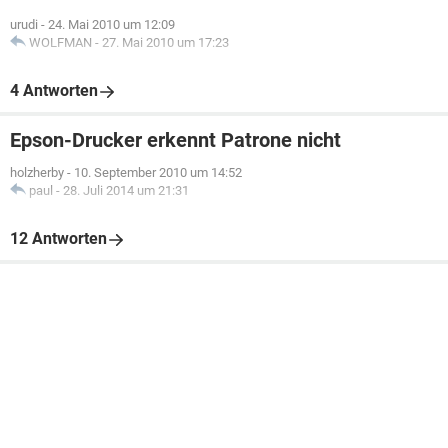
urudi
-
24. Mai 2010 um 12:09
WOLFMAN
-
27. Mai 2010 um 17:23
4 Antworten
Epson-Drucker erkennt Patrone nicht
holzherby
-
10. September 2010 um 14:52
paul
-
28. Juli 2014 um 21:31
12 Antworten