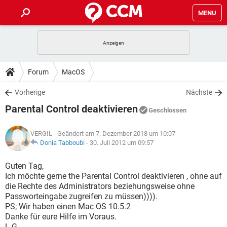
MENU
HOME
SPIELE
STREAMING
TIPPS & TRICKS
Forum
MacOS
ANDROID
IOS
SPIELE
STREAMING
DOWNLOADS
Vorherige
Nächste
WINDOWS 10
INSTAGRAM
ANDROID
IOS
Parental Control deaktivieren
WHATSAPP
SPIELE
TIKTOK
STREAMING
Geschlossen
FORUM
WINDOWS 10
INSTAGRAM
FACEBOOK
ANDROID
HARDWARE
IOS
VERGIL
- Geändert am 7. Dezember 2018 um 10:07
WHATSAPP
SPIELE
TIKTOK
STREAMING
LEXIKON
Donia Tabboubi
-
30. Juli 2012 um 09:57
WINDOWS 10
INSTAGRAM
FACEBOOK
ANDROID
HARDWARE
IOS
WHATSAPP
SPIELE
TIKTOK
STREAMING
Guten Tag,
WINDOWS 10
INSTAGRAM
Ich möchte gerne the Parental Control deaktivieren , ohne auf
FACEBOOK
ANDROID
HARDWARE
IOS
die Rechte des Administrators beziehungsweise ohne
WHATSAPP
TIKTOK
Passworteingabe zugreifen zu müssen)))).
WINDOWS 10
INSTAGRAM
FACEBOOK
HARDWARE
PS; Wir haben einen Mac OS 10.5.2
WHATSAPP
TIKTOK
Danke für eure Hilfe im Voraus.
L.G