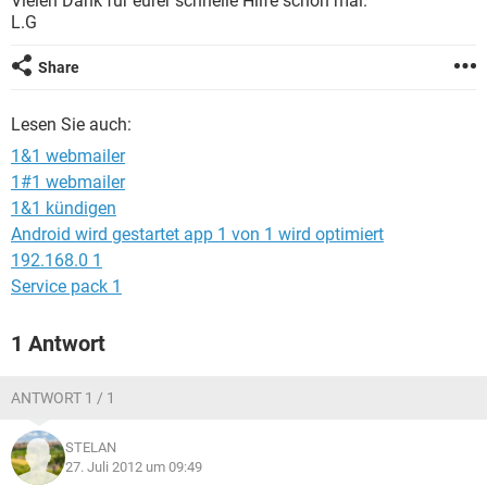
Vielen Dank für eurer schnelle Hilfe schon mal.
FACEBOOK
HARDWARE
L.G
Share
Lesen Sie auch:
1&1 webmailer
1#1 webmailer
1&1 kündigen
Android wird gestartet app 1 von 1 wird optimiert
192.168.0 1
Service pack 1
1 Antwort
ANTWORT 1 / 1
STELAN
27. Juli 2012 um 09:49