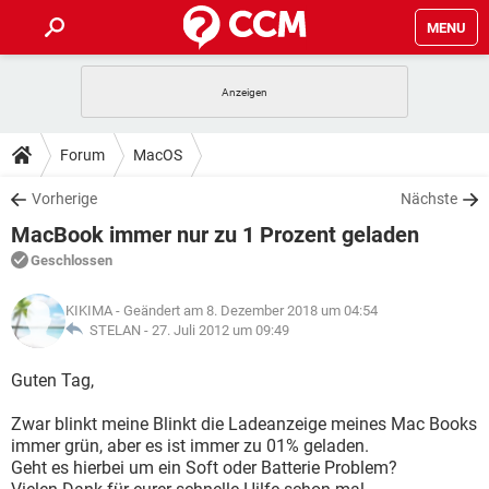
MENU
HOME
SPIELE
STREAMING
TIPPS & TRICKS
Forum
MacOS
ANDROID
IOS
SPIELE
STREAMING
DOWNLOADS
Vorherige
Nächste
WINDOWS 10
INSTAGRAM
ANDROID
IOS
MacBook immer nur zu 1 Prozent geladen
WHATSAPP
SPIELE
TIKTOK
STREAMING
FORUM
WINDOWS 10
INSTAGRAM
Geschlossen
FACEBOOK
ANDROID
HARDWARE
IOS
WHATSAPP
SPIELE
TIKTOK
STREAMING
LEXIKON
WINDOWS 10
KIKIMA
- Geändert am 8. Dezember 2018 um 04:54
INSTAGRAM
FACEBOOK
ANDROID
HARDWARE
IOS
STELAN -
27. Juli 2012 um 09:49
WHATSAPP
SPIELE
TIKTOK
STREAMING
WINDOWS 10
INSTAGRAM
Guten Tag,
FACEBOOK
ANDROID
HARDWARE
IOS
WHATSAPP
TIKTOK
Zwar blinkt meine Blinkt die Ladeanzeige meines Mac Books
WINDOWS 10
INSTAGRAM
FACEBOOK
HARDWARE
immer grün, aber es ist immer zu 01% geladen.
WHATSAPP
TIKTOK
Geht es hierbei um ein Soft oder Batterie Problem?