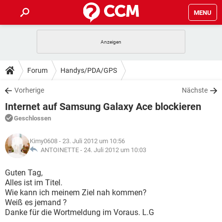
MENU
HOME
SPIELE
STREAMING
TIPPS & TRICKS
Forum
Handys/PDA/GPS
ANDROID
IOS
SPIELE
STREAMING
DOWNLOADS
Vorherige
Nächste
WINDOWS 10
INSTAGRAM
ANDROID
IOS
Internet auf Samsung Galaxy Ace blockieren
WHATSAPP
SPIELE
TIKTOK
STREAMING
FORUM
WINDOWS 10
INSTAGRAM
Geschlossen
FACEBOOK
ANDROID
HARDWARE
IOS
WHATSAPP
SPIELE
TIKTOK
STREAMING
LEXIKON
WINDOWS 10
Kimy0608
- 23. Juli 2012 um 10:56
INSTAGRAM
FACEBOOK
ANDROID
HARDWARE
IOS
ANTOINETTE -
24. Juli 2012 um 10:03
WHATSAPP
SPIELE
TIKTOK
STREAMING
WINDOWS 10
INSTAGRAM
Guten Tag,
FACEBOOK
ANDROID
HARDWARE
IOS
Alles ist im Titel.
WHATSAPP
TIKTOK
Wie kann ich meinem Ziel nah kommen?
WINDOWS 10
INSTAGRAM
FACEBOOK
HARDWARE
Weiß es jemand ?
WHATSAPP
TIKTOK
Danke für die Wortmeldung im Voraus. L.G