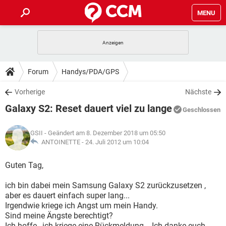
MENU
HOME
SPIELE
STREAMING
TIPPS & TRICKS
Forum
Handys/PDA/GPS
ANDROID
IOS
SPIELE
STREAMING
DOWNLOADS
Vorherige
Nächste
WINDOWS 10
INSTAGRAM
ANDROID
IOS
Galaxy S2: Reset dauert viel zu lange
WHATSAPP
SPIELE
TIKTOK
STREAMING
Geschlossen
FORUM
WINDOWS 10
INSTAGRAM
FACEBOOK
ANDROID
HARDWARE
IOS
GSII
- Geändert am 8. Dezember 2018 um 05:50
WHATSAPP
SPIELE
TIKTOK
STREAMING
LEXIKON
ANTOINETTE -
24. Juli 2012 um 10:04
WINDOWS 10
INSTAGRAM
FACEBOOK
ANDROID
HARDWARE
IOS
WHATSAPP
SPIELE
TIKTOK
STREAMING
Guten Tag,
WINDOWS 10
INSTAGRAM
FACEBOOK
ANDROID
HARDWARE
IOS
ich bin dabei mein Samsung Galaxy S2 zurückzusetzen ,
WHATSAPP
TIKTOK
aber es dauert einfach super lang...
WINDOWS 10
INSTAGRAM
FACEBOOK
HARDWARE
Irgendwie kriege ich Angst um mein Handy.
WHATSAPP
TIKTOK
Sind meine Ängste berechtigt?
Ich hoffe , ich kriege eine Rückmeldung... Ich danke euch