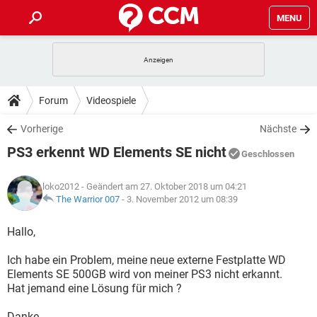
MENU
HOME
SPIELE
STREAMING
TIPPS & TRICKS
Forum
Videospiele
ANDROID
IOS
SPIELE
STREAMING
DOWNLOADS
Vorherige
Nächste
WINDOWS 10
INSTAGRAM
ANDROID
IOS
PS3 erkennt WD Elements SE nicht
WHATSAPP
SPIELE
TIKTOK
STREAMING
Geschlossen
FORUM
WINDOWS 10
INSTAGRAM
FACEBOOK
ANDROID
HARDWARE
IOS
loko2012
- Geändert am 27. Oktober 2018 um 04:21
WHATSAPP
SPIELE
TIKTOK
STREAMING
LEXIKON
The Warrior 007
-
3. November 2012 um 08:39
WINDOWS 10
INSTAGRAM
FACEBOOK
ANDROID
HARDWARE
IOS
WHATSAPP
SPIELE
TIKTOK
STREAMING
Hallo,
WINDOWS 10
INSTAGRAM
FACEBOOK
ANDROID
HARDWARE
IOS
Ich habe ein Problem, meine neue externe Festplatte WD
WHATSAPP
TIKTOK
Elements SE 500GB wird von meiner PS3 nicht erkannt.
WINDOWS 10
INSTAGRAM
FACEBOOK
HARDWARE
Hat jemand eine Lösung für mich ?
WHATSAPP
TIKTOK
Danke