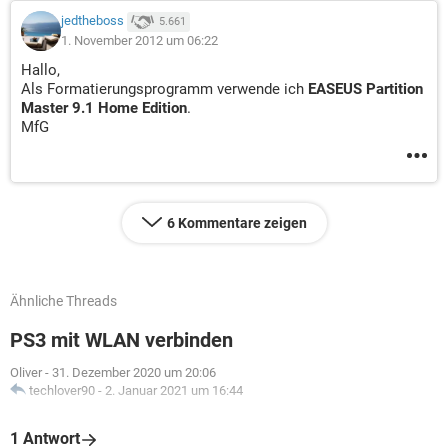
jedtheboss
5.661
1. November 2012 um 06:22
Hallo,
Als Formatierungsprogramm verwende ich
EASEUS Partition
Master 9.1 Home Edition
.
MfG
6 Kommentare zeigen
Ähnliche Threads
PS3 mit WLAN verbinden
Oliver
-
31. Dezember 2020 um 20:06
techlover90
-
2. Januar 2021 um 16:44
1 Antwort