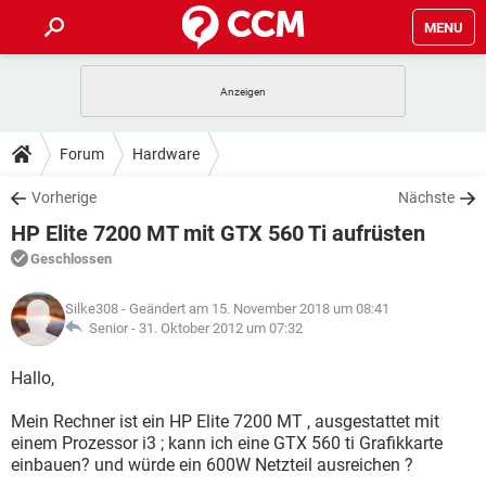
MENU
HOME
SPIELE
STREAMING
TIPPS & TRICKS
Forum
Hardware
ANDROID
IOS
SPIELE
STREAMING
DOWNLOADS
Vorherige
Nächste
WINDOWS 10
INSTAGRAM
ANDROID
IOS
HP Elite 7200 MT mit GTX 560 Ti aufrüsten
WHATSAPP
SPIELE
TIKTOK
STREAMING
FORUM
WINDOWS 10
INSTAGRAM
Geschlossen
FACEBOOK
ANDROID
HARDWARE
IOS
WHATSAPP
SPIELE
TIKTOK
STREAMING
LEXIKON
WINDOWS 10
Silke308
- Geändert am 15. November 2018 um 08:41
INSTAGRAM
FACEBOOK
ANDROID
HARDWARE
IOS
Senior -
31. Oktober 2012 um 07:32
WHATSAPP
SPIELE
TIKTOK
STREAMING
WINDOWS 10
INSTAGRAM
Hallo,
FACEBOOK
ANDROID
HARDWARE
IOS
WHATSAPP
TIKTOK
Mein Rechner ist ein HP Elite 7200 MT , ausgestattet mit
WINDOWS 10
INSTAGRAM
FACEBOOK
HARDWARE
einem Prozessor i3 ; kann ich eine GTX 560 ti Grafikkarte
WHATSAPP
TIKTOK
einbauen? und würde ein 600W Netzteil ausreichen ?