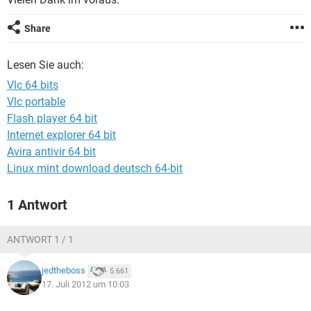
FACEBOOK
HARDWARE
Share
Lesen Sie auch:
Vlc 64 bits
Vlc portable
Flash player 64 bit
Internet explorer 64 bit
Avira antivir 64 bit
Linux mint download deutsch 64-bit
1 Antwort
ANTWORT 1 / 1
jedtheboss
5.661
17. Juli 2012 um 10:03