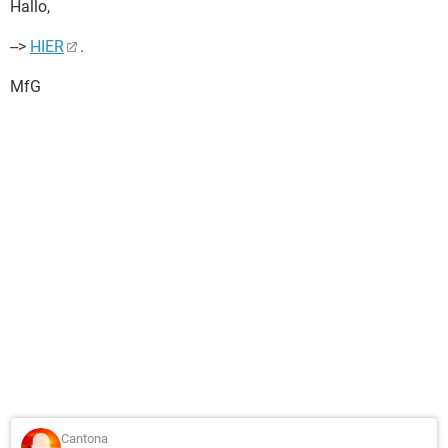
Hallo,
-->
HIER
.
MfG
Cantona