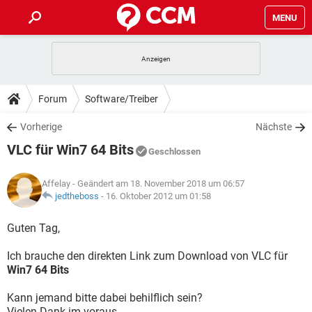
MENU
HOME
SPIELE
STREAMING
TIPPS & TRICKS
Forum
Software/Treiber
ANDROID
IOS
SPIELE
STREAMING
DOWNLOADS
Vorherige
Nächste
WINDOWS 10
INSTAGRAM
ANDROID
IOS
VLC für Win7 64 Bits
WHATSAPP
SPIELE
TIKTOK
STREAMING
Geschlossen
FORUM
WINDOWS 10
INSTAGRAM
FACEBOOK
ANDROID
HARDWARE
IOS
Affelay
- Geändert am 18. November 2018 um 06:57
WHATSAPP
SPIELE
TIKTOK
STREAMING
LEXIKON
jedtheboss
-
16. Oktober 2012 um 01:58
WINDOWS 10
INSTAGRAM
FACEBOOK
ANDROID
HARDWARE
IOS
WHATSAPP
SPIELE
TIKTOK
STREAMING
Guten Tag,
WINDOWS 10
INSTAGRAM
FACEBOOK
ANDROID
HARDWARE
IOS
Ich brauche den direkten Link zum Download von VLC für
WHATSAPP
TIKTOK
Win7 64 Bits
WINDOWS 10
INSTAGRAM
FACEBOOK
HARDWARE
WHATSAPP
TIKTOK
Kann jemand bitte dabei behilflich sein?
Vielen Dank im voraus.