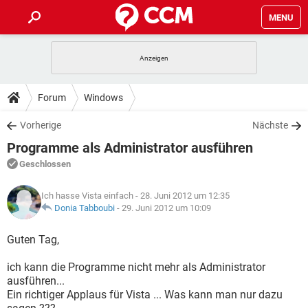
MENU
HOME
SPIELE
STREAMING
TIPPS & TRICKS
Forum
Windows
ANDROID
IOS
SPIELE
STREAMING
DOWNLOADS
Vorherige
Nächste
WINDOWS 10
INSTAGRAM
ANDROID
IOS
Programme als Administrator ausführen
WHATSAPP
SPIELE
TIKTOK
STREAMING
FORUM
WINDOWS 10
INSTAGRAM
Geschlossen
FACEBOOK
ANDROID
HARDWARE
IOS
WHATSAPP
SPIELE
TIKTOK
STREAMING
LEXIKON
WINDOWS 10
Ich hasse Vista einfach
- 28. Juni 2012 um 12:35
INSTAGRAM
FACEBOOK
ANDROID
HARDWARE
IOS
Donia Tabboubi
-
29. Juni 2012 um 10:09
WHATSAPP
SPIELE
TIKTOK
STREAMING
WINDOWS 10
INSTAGRAM
Guten Tag,
FACEBOOK
ANDROID
HARDWARE
IOS
WHATSAPP
TIKTOK
ich kann die Programme nicht mehr als Administrator
WINDOWS 10
INSTAGRAM
FACEBOOK
HARDWARE
ausführen...
WHATSAPP
TIKTOK
Ein richtiger Applaus für Vista ... Was kann man nur dazu