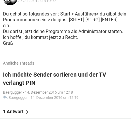
29. Juni 2012 um 10:09
Du gehst so folgendes vor : Start > Ausführen> du gibst dein
Programmnamen ein > du gibst [SHIFT] [STRG] [ENTER]
ein...
Du darfst jetzt deine Programme als Administrator starten.
Ich hoffe , du kommst jetzt zu Recht.
Gruß
Ähnliche Threads
Ich möchte Sender sortieren und der TV
verlangt PIN
Baergugger
-
14. Dezember 2016 um 12:18
Baergugger
-
14. Dezember 2016 um 12:19
1 Antwort