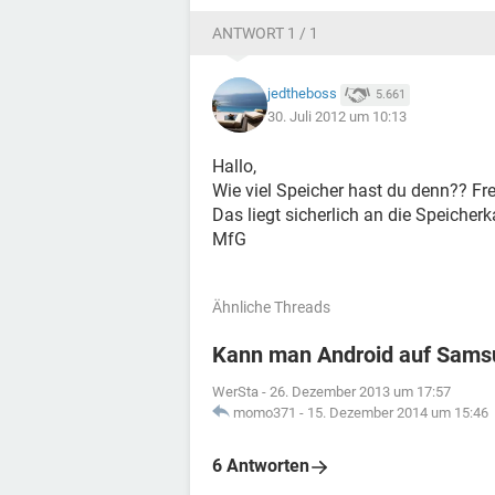
ANTWORT 1 / 1
jedtheboss
5.661
30. Juli 2012 um 10:13
Hallo,
Wie viel Speicher hast du denn?? Fre
Das liegt sicherlich an die Speicherka
MfG
Ähnliche Threads
Kann man Android auf Samsu
WerSta
-
26. Dezember 2013 um 17:57
momo371
-
15. Dezember 2014 um 15:46
6 Antworten