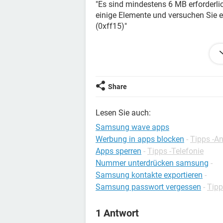
"Es sind mindestens 6 MB erforderl
einige Elemente und versuchen Sie e
(0xff15)"
Was hat das zu bedeuten ?
Bitte helft mir weiter :-)
Share
Lesen Sie auch:
Samsung wave apps
Werbung in apps blocken
-
Tipps -A
Apps sperren
-
Tipps -Telefonie
Nummer unterdrücken samsung
-
Samsung kontakte exportieren
-
Samsung passwort vergessen
-
Tip
1 Antwort