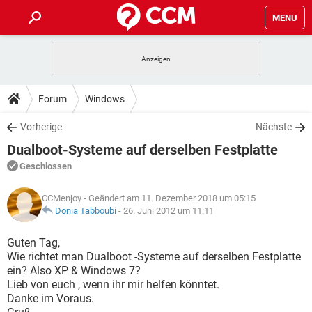
MENU
HOME
SPIELE
STREAMING
TIPPS & TRICKS
Forum
Windows
ANDROID
IOS
SPIELE
STREAMING
DOWNLOADS
Vorherige
Nächste
WINDOWS 10
INSTAGRAM
ANDROID
IOS
Dualboot-Systeme auf derselben Festplatte
WHATSAPP
SPIELE
TIKTOK
STREAMING
FORUM
WINDOWS 10
INSTAGRAM
Geschlossen
FACEBOOK
ANDROID
HARDWARE
IOS
WHATSAPP
SPIELE
TIKTOK
STREAMING
LEXIKON
WINDOWS 10
CCMenjoy
- Geändert am 11. Dezember 2018 um 05:15
INSTAGRAM
FACEBOOK
ANDROID
HARDWARE
IOS
Donia Tabboubi
-
26. Juni 2012 um 11:11
WHATSAPP
SPIELE
TIKTOK
STREAMING
WINDOWS 10
INSTAGRAM
Guten Tag,
FACEBOOK
ANDROID
HARDWARE
IOS
Wie richtet man Dualboot -Systeme auf derselben Festplatte
WHATSAPP
TIKTOK
ein? Also XP & Windows 7?
WINDOWS 10
INSTAGRAM
FACEBOOK
HARDWARE
Lieb von euch , wenn ihr mir helfen könntet.
WHATSAPP
TIKTOK
Danke im Voraus.