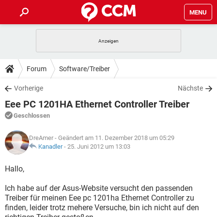
MENU
HOME
SPIELE
STREAMING
TIPPS & TRICKS
Forum
Software/Treiber
ANDROID
IOS
SPIELE
STREAMING
DOWNLOADS
Vorherige
Nächste
WINDOWS 10
INSTAGRAM
ANDROID
IOS
Eee PC 1201HA Ethernet Controller Treiber
WHATSAPP
SPIELE
TIKTOK
STREAMING
FORUM
WINDOWS 10
INSTAGRAM
Geschlossen
FACEBOOK
ANDROID
HARDWARE
IOS
WHATSAPP
SPIELE
TIKTOK
STREAMING
LEXIKON
WINDOWS 10
DreAmer
- Geändert am 11. Dezember 2018 um 05:29
INSTAGRAM
FACEBOOK
ANDROID
HARDWARE
IOS
Kanadler
-
25. Juni 2012 um 13:03
WHATSAPP
SPIELE
TIKTOK
STREAMING
WINDOWS 10
INSTAGRAM
Hallo,
FACEBOOK
ANDROID
HARDWARE
IOS
WHATSAPP
TIKTOK
Ich habe auf der Asus-Website versucht den passenden
WINDOWS 10
INSTAGRAM
FACEBOOK
HARDWARE
Treiber für meinen Eee pc 1201ha Ethernet Controller zu
WHATSAPP
TIKTOK
finden, leider trotz mehere Versuche, bin ich nicht auf den