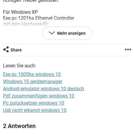
richtigen Treiber gestoßen.
FACEBOOK
HARDWARE
Für Windows XP
Eee pc 1201ha Ethernet Controller
mit dem Hardware-ID:
PCI\VEN_1969&DEV_1062&SUBSYS_14E51043&REV_C0\4&
Mehr anzeigen
5183D9D&0&00E0
Suche ich den richtigen Treiber ?
Share
Danke für eure Hilfe
Lesen Sie auch:
Eee pc 1005ha windows 10
Windows 10 gerätemanager
Android emulator windows 10 deutsch
Pdf zusammenfügen windows 10
Pc zurücksetzen windows 10
Usb nicht erkannt windows 10
2 Antworten