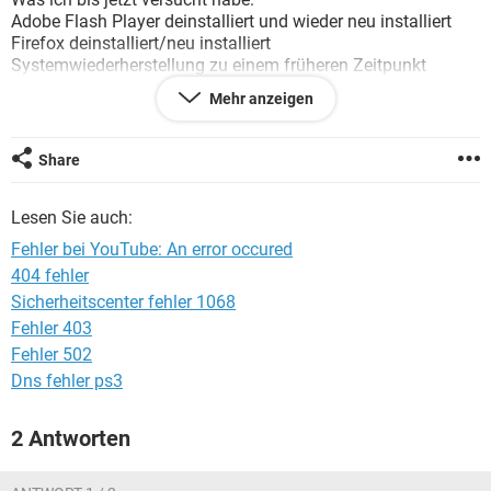
FACEBOOK
HARDWARE
Adobe Flash Player deinstalliert und wieder neu installiert
Firefox deinstalliert/neu installiert
Systemwiederherstellung zu einem früheren Zeitpunkt
Mehr anzeigen
OS: Windows 7
Das Problem scheinen ja offenbar mehrere Flash-Player-
Share
Benutzer zu haben. Hat jemand schon das Problem gelöst?
Lesen Sie auch:
Danke
Fehler bei YouTube: An error occured
404 fehler
Sicherheitscenter fehler 1068
Fehler 403
Fehler 502
Dns fehler ps3
2 Antworten