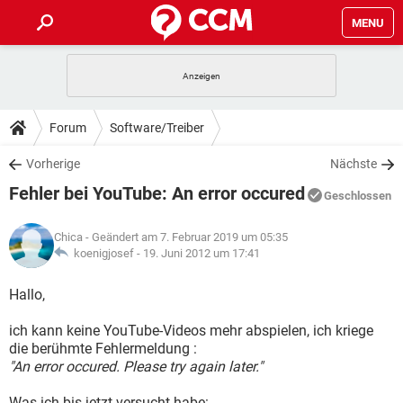
MENU
HOME
SPIELE
STREAMING
TIPPS & TRICKS
Forum
Software/Treiber
ANDROID
IOS
SPIELE
STREAMING
DOWNLOADS
Vorherige
Nächste
WINDOWS 10
INSTAGRAM
ANDROID
IOS
Fehler bei YouTube: An error occured
WHATSAPP
SPIELE
TIKTOK
STREAMING
Geschlossen
FORUM
WINDOWS 10
INSTAGRAM
FACEBOOK
ANDROID
HARDWARE
IOS
Chica
- Geändert am 7. Februar 2019 um 05:35
WHATSAPP
SPIELE
TIKTOK
STREAMING
LEXIKON
koenigjosef -
19. Juni 2012 um 17:41
WINDOWS 10
INSTAGRAM
FACEBOOK
ANDROID
HARDWARE
IOS
WHATSAPP
SPIELE
TIKTOK
STREAMING
Hallo,
WINDOWS 10
INSTAGRAM
FACEBOOK
ANDROID
HARDWARE
IOS
ich kann keine YouTube-Videos mehr abspielen, ich kriege
WHATSAPP
TIKTOK
die berühmte Fehlermeldung :
WINDOWS 10
INSTAGRAM
FACEBOOK
HARDWARE
"An error occured. Please try again later."
WHATSAPP
TIKTOK
Was ich bis jetzt versucht habe: