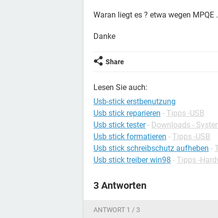
Waran liegt es ? etwa wegen MPQE ..
Danke
Share
Lesen Sie auch:
Usb-stick erstbenutzung
Usb stick reparieren
-
Tipps -USB
Usb stick tester
-
Downloads - Syste
Usb stick formatieren
-
Tipps -USB
Usb stick schreibschutz aufheben
-
Usb stick treiber win98
-
Tipps -Har
3 Antworten
ANTWORT 1 / 3