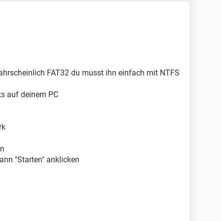
ahrscheinlich FAT32 du musst ihn einfach mit NTFS
cks auf deinem PC
rk
en
ann "Starten" anklicken