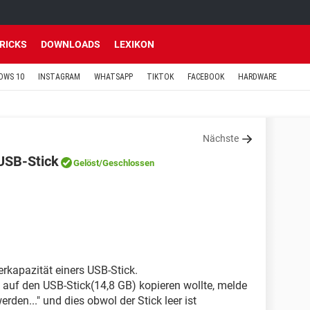
TRICKS
DOWNLOADS
LEXIKON
OWS 10
INSTAGRAM
WHATSAPP
TIKTOK
FACEBOOK
HARDWARE
Nächste
USB-Stick
Gelöst
/Geschlossen
rkapazität einers USB-Stick.
 auf den USB-Stick(14,8 GB) kopieren wollte, melde
erden..." und dies obwol der Stick leer ist