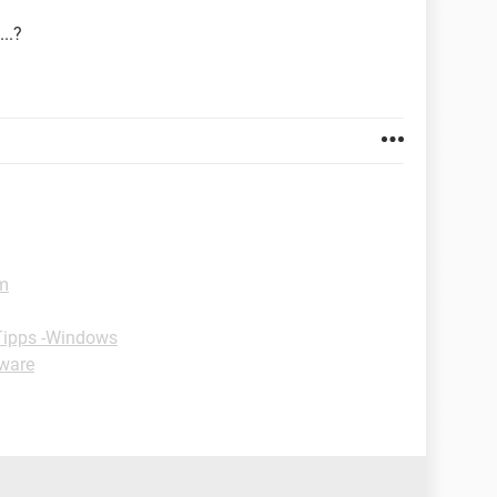
..?
m
Tipps -Windows
dware