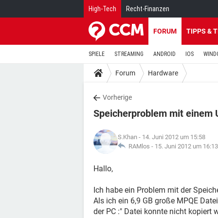
High-Tech
Recht-Finanzen
FORUM
TIPPS & 
SPIELE
STREAMING
ANDROID
IOS
WIND
Forum
Hardware
Vorherige
Speicherproblem mit einem 
S.Khan
- 14. Juni 2012 um 15:58
RAMlos -
15. Juni 2012 um 16:13
Hallo,
Ich habe ein Problem mit der Speiche
Als ich ein 6,9 GB große MPQE Datei
der PC :" Datei konnte nicht kopiert w