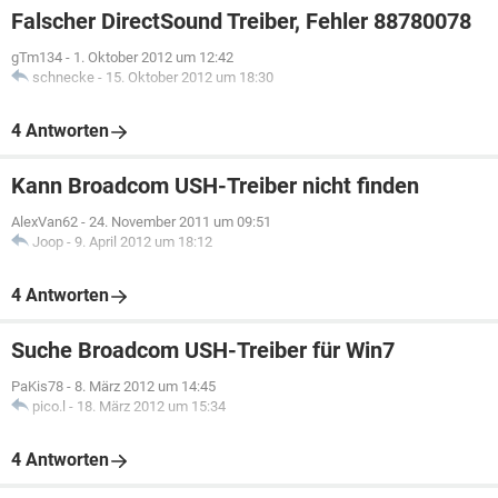
Falscher DirectSound Treiber, Fehler 88780078
gTm134
-
1. Oktober 2012 um 12:42
schnecke
-
15. Oktober 2012 um 18:30
4 Antworten
Kann Broadcom USH-Treiber nicht finden
AlexVan62
-
24. November 2011 um 09:51
Joop
-
9. April 2012 um 18:12
4 Antworten
Suche Broadcom USH-Treiber für Win7
PaKis78
-
8. März 2012 um 14:45
pico.l
-
18. März 2012 um 15:34
4 Antworten