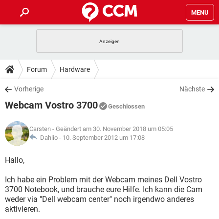
MENU
HOME
SPIELE
STREAMING
TIPPS & TRICKS
Forum
Hardware
ANDROID
IOS
SPIELE
STREAMING
DOWNLOADS
Vorherige
Nächste
WINDOWS 10
INSTAGRAM
ANDROID
IOS
Webcam Vostro 3700
WHATSAPP
SPIELE
TIKTOK
STREAMING
Geschlossen
FORUM
WINDOWS 10
INSTAGRAM
FACEBOOK
ANDROID
HARDWARE
IOS
Carsten
- Geändert am 30. November 2018 um 05:05
WHATSAPP
SPIELE
TIKTOK
STREAMING
LEXIKON
Dahlio -
10. September 2012 um 17:08
WINDOWS 10
INSTAGRAM
FACEBOOK
ANDROID
HARDWARE
IOS
WHATSAPP
SPIELE
TIKTOK
STREAMING
Hallo,
WINDOWS 10
INSTAGRAM
FACEBOOK
ANDROID
HARDWARE
IOS
Ich habe ein Problem mit der Webcam meines Dell Vostro
WHATSAPP
TIKTOK
3700 Notebook, und brauche eure Hilfe. Ich kann die Cam
WINDOWS 10
INSTAGRAM
FACEBOOK
HARDWARE
weder via "Dell webcam center" noch irgendwo anderes
WHATSAPP
TIKTOK
aktivieren.