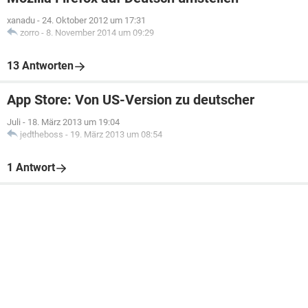
xanadu
-
24. Oktober 2012 um 17:31
zorro
-
8. November 2014 um 09:29
13 Antworten
App Store: Von US-Version zu deutscher
Juli
-
18. März 2013 um 19:04
jedtheboss
-
19. März 2013 um 08:54
1 Antwort