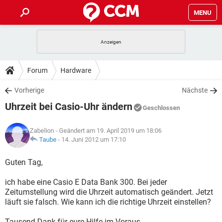
MENU
HOME
SPIELE
STREAMING
TIPPS & TRICKS
Forum
Hardware
ANDROID
IOS
SPIELE
STREAMING
DOWNLOADS
Vorherige
Nächste
WINDOWS 10
INSTAGRAM
ANDROID
IOS
Uhrzeit bei Casio-Uhr ändern
WHATSAPP
SPIELE
TIKTOK
STREAMING
Geschlossen
FORUM
WINDOWS 10
INSTAGRAM
FACEBOOK
ANDROID
HARDWARE
IOS
Zabelion
- Geändert am 19. April 2019 um 18:06
WHATSAPP
SPIELE
TIKTOK
STREAMING
LEXIKON
Taube
-
14. Juni 2012 um 17:10
WINDOWS 10
INSTAGRAM
FACEBOOK
ANDROID
HARDWARE
IOS
WHATSAPP
SPIELE
TIKTOK
STREAMING
Guten Tag,
WINDOWS 10
INSTAGRAM
FACEBOOK
ANDROID
HARDWARE
IOS
ich habe eine Casio E Data Bank 300. Bei jeder
WHATSAPP
TIKTOK
Zeitumstellung wird die Uhrzeit automatisch geändert. Jetzt
WINDOWS 10
INSTAGRAM
FACEBOOK
HARDWARE
läuft sie falsch. Wie kann ich die richtige Uhrzeit einstellen?
WHATSAPP
TIKTOK
Tausend Dank für eure Hilfe im Voraus.