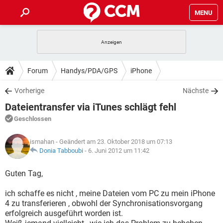
MENU
HOME
SPIELE
STREAMING
TIPPS & TRICKS
Forum
Handys/PDA/GPS
iPhone
ANDROID
IOS
SPIELE
STREAMING
DOWNLOADS
Vorherige
Nächste
WINDOWS 10
INSTAGRAM
ANDROID
IOS
Dateientransfer via iTunes schlägt fehl
WHATSAPP
SPIELE
TIKTOK
STREAMING
FORUM
WINDOWS 10
INSTAGRAM
Geschlossen
FACEBOOK
ANDROID
HARDWARE
IOS
WHATSAPP
SPIELE
TIKTOK
STREAMING
LEXIKON
WINDOWS 10
ismahan
- Geändert am 23. Oktober 2018 um 07:13
INSTAGRAM
FACEBOOK
ANDROID
HARDWARE
IOS
Donia Tabboubi
-
6. Juni 2012 um 11:42
WHATSAPP
SPIELE
TIKTOK
STREAMING
WINDOWS 10
INSTAGRAM
Guten Tag,
FACEBOOK
ANDROID
HARDWARE
IOS
WHATSAPP
TIKTOK
ich schaffe es nicht , meine Dateien vom PC zu mein iPhone
WINDOWS 10
INSTAGRAM
FACEBOOK
HARDWARE
4 zu transferieren , obwohl der Synchronisationsvorgang
WHATSAPP
TIKTOK
erfolgreich ausgeführt worden ist.