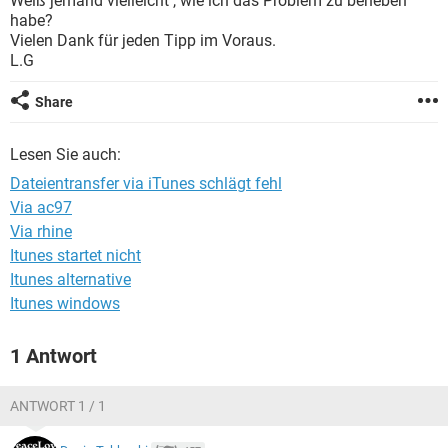
Weiß jemand vielleicht , wie ich das Problem zu beheben
FACEBOOK
HARDWARE
habe?
Vielen Dank für jeden Tipp im Voraus.
L.G
Share
Lesen Sie auch:
Dateientransfer via iTunes schlägt fehl
Via ac97
Via rhine
Itunes startet nicht
Itunes alternative
Itunes windows
1 Antwort
ANTWORT 1 / 1