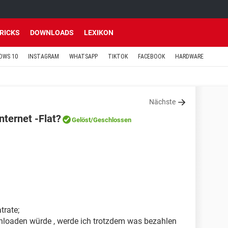
TRICKS
DOWNLOADS
LEXIKON
OWS 10
INSTAGRAM
WHATSAPP
TIKTOK
FACEBOOK
HARDWARE
Nächste
nternet -Flat?
Gelöst
/Geschlossen
trate;
nloaden würde , werde ich trotzdem was bezahlen