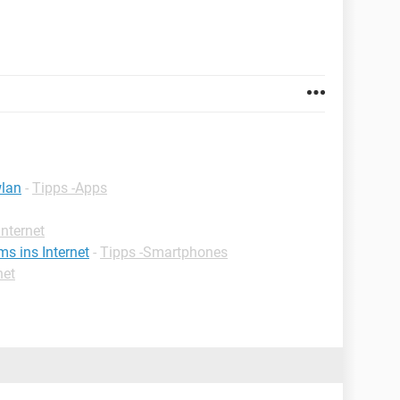
wlan
-
Tipps -Apps
Internet
 ins Internet
-
Tipps -Smartphones
net