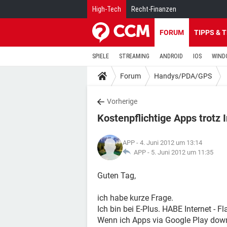
High-Tech
Recht-Finanzen
FORUM
TIPPS & 
SPIELE
STREAMING
ANDROID
IOS
WIND
Forum
Handys/PDA/GPS
Vorherige
Kostenpflichtige Apps trotz I
APP
- 4. Juni 2012 um 13:14
APP -
5. Juni 2012 um 11:35
Guten Tag,
ich habe kurze Frage.
Ich bin bei E-Plus. HABE Internet - Fla
Wenn ich Apps via Google Play dow