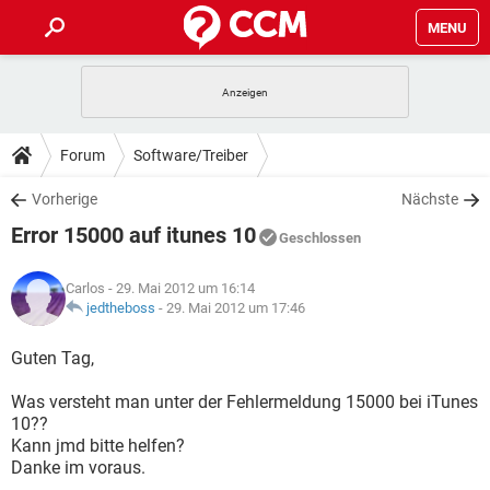
MENU
HOME
SPIELE
STREAMING
TIPPS & TRICKS
Forum
Software/Treiber
ANDROID
IOS
SPIELE
STREAMING
DOWNLOADS
Vorherige
Nächste
WINDOWS 10
INSTAGRAM
ANDROID
IOS
Error 15000 auf itunes 10
WHATSAPP
SPIELE
TIKTOK
STREAMING
Geschlossen
FORUM
WINDOWS 10
INSTAGRAM
FACEBOOK
ANDROID
HARDWARE
IOS
Carlos
- 29. Mai 2012 um 16:14
WHATSAPP
SPIELE
TIKTOK
STREAMING
LEXIKON
jedtheboss
-
29. Mai 2012 um 17:46
WINDOWS 10
INSTAGRAM
FACEBOOK
ANDROID
HARDWARE
IOS
WHATSAPP
SPIELE
TIKTOK
STREAMING
Guten Tag,
WINDOWS 10
INSTAGRAM
FACEBOOK
ANDROID
HARDWARE
IOS
Was versteht man unter der Fehlermeldung 15000 bei iTunes
WHATSAPP
TIKTOK
10??
WINDOWS 10
INSTAGRAM
FACEBOOK
HARDWARE
Kann jmd bitte helfen?
WHATSAPP
TIKTOK
Danke im voraus.