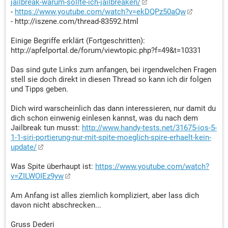
jailbreak-warum-sollte-ich-jailbreaken/
-
https://www.youtube.com/watch?v=ekDQPz50aQw
- http://iszene.com/thread-83592.html
Einige Begriffe erklärt (Fortgeschritten):
http://apfelportal.de/forum/viewtopic.php?f=49&t=10331
Das sind gute Links zum anfangen, bei irgendwelchen Fragen
stell sie doch direkt in diesen Thread so kann ich dir folgen
und Tipps geben.
Dich wird warscheinlich das dann interessieren, nur damit du
dich schon einwenig einlesen kannst, was du nach dem
Jailbreak tun musst:
http://www.handy-tests.net/31675-ios-5-
1-1-siri-portierung-nur-mit-spite-moeglich-spire-erhaelt-kein-
update/
Was Spite überhaupt ist:
https://www.youtube.com/watch?
v=ZILWOIEz9yw
Am Anfang ist alles ziemlich kompliziert, aber lass dich
davon nicht abschrecken...
Gruss Dederi