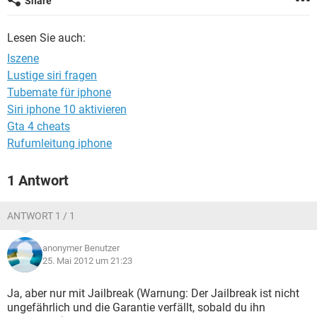
Share
FACEBOOK
HARDWARE
Lesen Sie auch:
Iszene
Lustige siri fragen
Tubemate für iphone
Siri iphone 10 aktivieren
Gta 4 cheats
Rufumleitung iphone
1 Antwort
ANTWORT 1 / 1
anonymer Benutzer
25. Mai 2012 um 21:23
Ja, aber nur mit Jailbreak (Warnung: Der Jailbreak ist nicht
ungefährlich und die Garantie verfällt, sobald du ihn