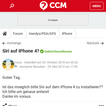
MENU
HOME
SPIELE
STREAMING
TIPPS & TRICKS
Forum
Handys/PDA/GPS
iPhone
ANDROID
IOS
SPIELE
STREAMING
DOWNLOADS
Vorherige
Nächste
WINDOWS 10
INSTAGRAM
ANDROID
IOS
Siri auf iPhone 4?
WHATSAPP
SPIELE
TIKTOK
STREAMING
Gelöst
/Geschlossen
FORUM
WINDOWS 10
INSTAGRAM
FACEBOOK
ANDROID
HARDWARE
IOS
Insua
- Geändert am 24. Oktober 2018 um 00:26
WHATSAPP
SPIELE
TIKTOK
STREAMING
LEXIKON
anonymer Benutzer -
29. Mai 2012 um 17:56
WINDOWS 10
INSTAGRAM
FACEBOOK
ANDROID
HARDWARE
IOS
WHATSAPP
SPIELE
TIKTOK
STREAMING
Guten Tag,
WINDOWS 10
INSTAGRAM
FACEBOOK
ANDROID
HARDWARE
IOS
Ist das moeglich bitte Siri auf dem iPhone 4 zu installieren??
WHATSAPP
TIKTOK
Ich bitte um genaue antwort
WINDOWS 10
INSTAGRAM
FACEBOOK
HARDWARE
Danke im voraus.
WHATSAPP
TIKTOK