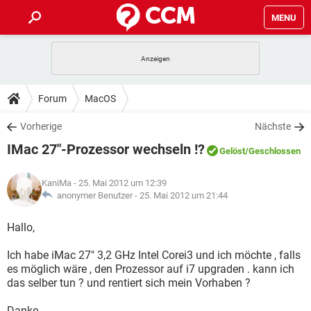
MENU
HOME
SPIELE
STREAMING
TIPPS & TRICKS
Forum
MacOS
ANDROID
IOS
SPIELE
STREAMING
DOWNLOADS
Vorherige
Nächste
WINDOWS 10
INSTAGRAM
ANDROID
IOS
IMac 27"-Prozessor wechseln !?
WHATSAPP
SPIELE
TIKTOK
STREAMING
Gelöst
/Geschlossen
FORUM
WINDOWS 10
INSTAGRAM
FACEBOOK
ANDROID
HARDWARE
IOS
KaniMa
- 25. Mai 2012 um 12:39
WHATSAPP
SPIELE
TIKTOK
STREAMING
LEXIKON
anonymer Benutzer -
25. Mai 2012 um 21:44
WINDOWS 10
INSTAGRAM
FACEBOOK
ANDROID
HARDWARE
IOS
WHATSAPP
SPIELE
TIKTOK
STREAMING
Hallo,
WINDOWS 10
INSTAGRAM
FACEBOOK
ANDROID
HARDWARE
IOS
Ich habe iMac 27" 3,2 GHz Intel Corei3 und ich möchte , falls
WHATSAPP
TIKTOK
es möglich wäre , den Prozessor auf i7 upgraden . kann ich
WINDOWS 10
INSTAGRAM
FACEBOOK
HARDWARE
das selber tun ? und rentiert sich mein Vorhaben ?
WHATSAPP
TIKTOK
Danke