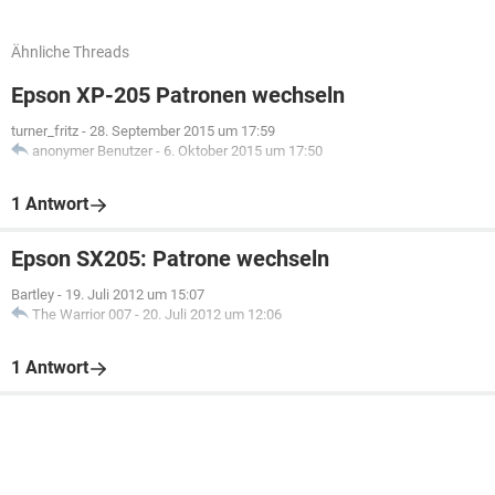
Ähnliche Threads
Epson XP-205 Patronen wechseln
turner_fritz
-
28. September 2015 um 17:59
anonymer Benutzer
-
6. Oktober 2015 um 17:50
1 Antwort
Epson SX205: Patrone wechseln
Bartley
-
19. Juli 2012 um 15:07
The Warrior 007
-
20. Juli 2012 um 12:06
1 Antwort