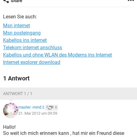
Share
FACEBOOK
HARDWARE
Lesen Sie auch:
Msn internet
Msn posteingang
Kabellos ins internet
Telekom internet anschluss
Kabellos und ohne WLAN des Modems ins Internet
Internet explorer download
1 Antwort
ANTWORT 1 / 1
master -mind 2
8
21. Mai 2012 um 09:59
Hallo!
So weit ich mich erinnern kann , hat mir ein Freund diese