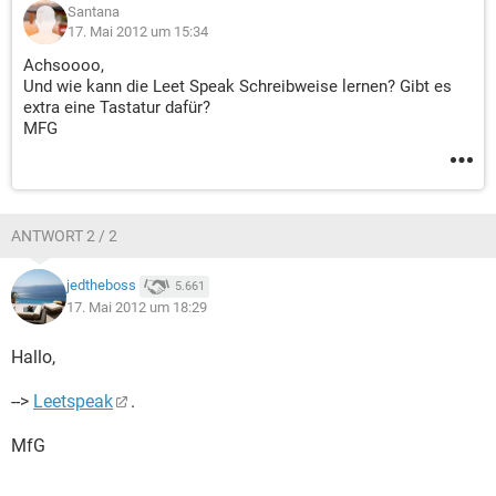
Santana
17. Mai 2012 um 15:34
Achsoooo,
Und wie kann die Leet Speak Schreibweise lernen? Gibt es
extra eine Tastatur dafür?
MFG
ANTWORT 2 / 2
jedtheboss
5.661
17. Mai 2012 um 18:29
Hallo,
-->
Leetspeak
.
MfG