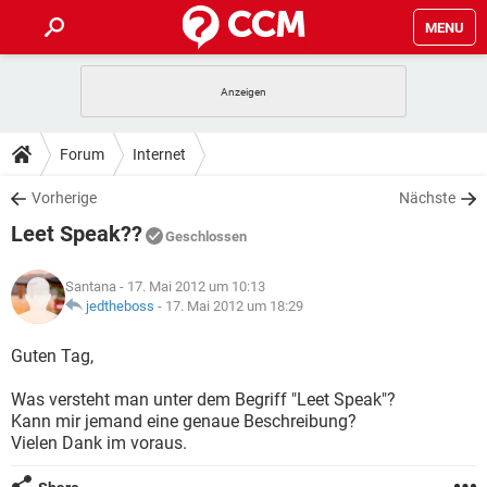
MENU
HOME
SPIELE
STREAMING
TIPPS & TRICKS
Forum
Internet
ANDROID
IOS
SPIELE
STREAMING
DOWNLOADS
Vorherige
Nächste
WINDOWS 10
INSTAGRAM
ANDROID
IOS
Leet Speak??
WHATSAPP
SPIELE
TIKTOK
STREAMING
Geschlossen
FORUM
WINDOWS 10
INSTAGRAM
FACEBOOK
ANDROID
HARDWARE
IOS
Santana
- 17. Mai 2012 um 10:13
WHATSAPP
SPIELE
TIKTOK
STREAMING
LEXIKON
jedtheboss
-
17. Mai 2012 um 18:29
WINDOWS 10
INSTAGRAM
FACEBOOK
ANDROID
HARDWARE
IOS
WHATSAPP
SPIELE
TIKTOK
STREAMING
Guten Tag,
WINDOWS 10
INSTAGRAM
FACEBOOK
ANDROID
HARDWARE
IOS
Was versteht man unter dem Begriff "Leet Speak"?
WHATSAPP
TIKTOK
Kann mir jemand eine genaue Beschreibung?
WINDOWS 10
INSTAGRAM
FACEBOOK
HARDWARE
Vielen Dank im voraus.
WHATSAPP
TIKTOK